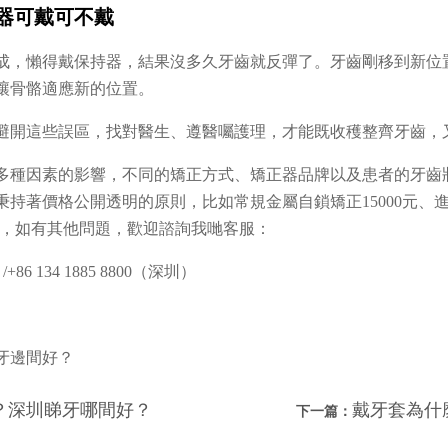
器可戴可不戴
成，懶得戴保持器，結果沒多久牙齒就反彈了。牙齒剛移到新位
讓骨骼適應新的位置。
避開這些誤區，找對醫生、遵醫囑護理，才能既收穫整齊牙齒，
多種因素的影響，不同的矯正方式、矯正器品牌以及患者的牙齒
持著價格公開透明的原則，比如常規金屬自鎖矯正15000元、進口
務，如有其他問題，歡迎諮詢我哋客服：
+86 134 1885 8800（深圳）
牙邊間好？
？深圳睇牙哪間好？
戴牙套為什
下一篇：