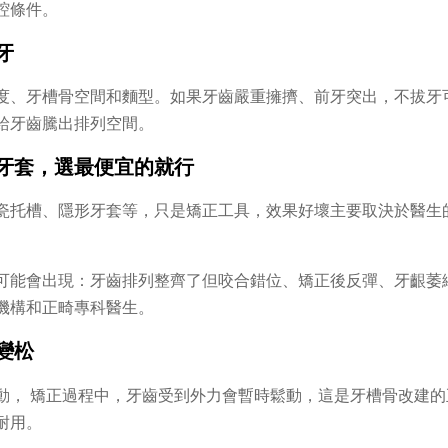
腔條件。
牙
度、牙槽骨空間和麵型。如果牙齒嚴重擁擠、前牙突出，不拔牙
給牙齒騰出排列空間。
牙套，選最便宜的就行
瓷托槽、隱形牙套等，只是矯正工具，效果好壞主要取決於醫生
可能會出現：牙齒排列整齊了但咬合錯位、矯正後反彈、牙齦萎
機構和正畸專科醫生。
變松
動， 矯正過程中，牙齒受到外力會暫時鬆動，這是牙槽骨改建
耐用。