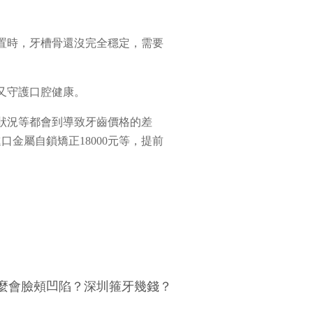
置時，牙槽骨還沒完全穩定，需要
又守護口腔健康。
狀況等都會到導致牙齒價格的差
金屬自鎖矯正18000元等，提前
麼會臉頰凹陷？深圳箍牙幾錢？