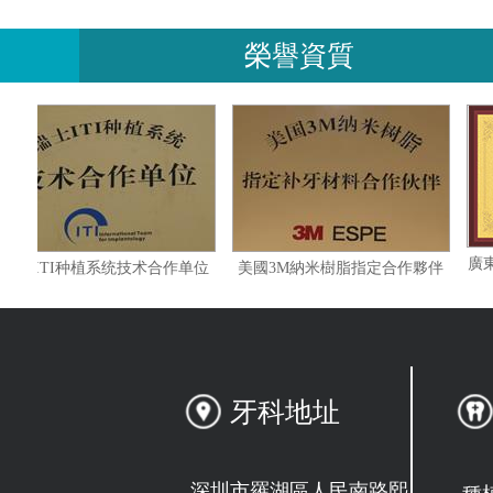
榮譽資質
單位
瑞士ITI种植系统技术合作单位
美國3M納米樹脂指定合作夥
牙科地址
深圳市羅湖區人民南路熙