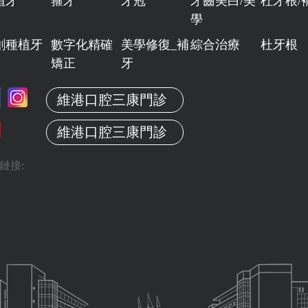
植牙
箍牙
牙冠
牙齒美白/美
杜牙根/
學
創種植牙
數字化精確
美學修復_補
綜合治療
杜牙根
矯正
牙
維港口腔三康門診
維港口腔三康門診
鏈接: