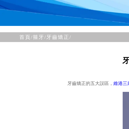
首頁/
箍牙/
牙齒矯正/
牙齒矯正的五大誤區，
維港三