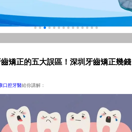
牙齒矯正的五大誤區！深圳牙齒矯正幾錢
康口腔牙醫
給你講解：