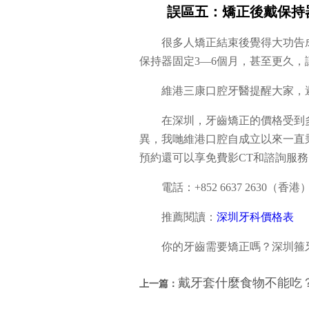
誤區五：矯正後戴保持
很多人矯正結束後覺得大功告
保持器固定3—6個月，甚至更久，
維港三康口腔牙醫提醒大家，
在深圳，牙齒矯正的價格受到
異，我哋維港口腔自成立以來一直秉
預約還可以享免費影CT和諮詢服
電話：+852 6637 2630（香港）/
推薦閱讀：
深圳牙科價格表
你的牙齒需要矯正嗎？深圳箍
戴牙套什麼食物不能吃
上一篇：