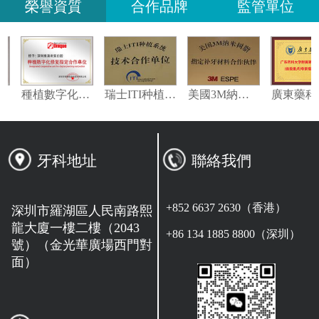
榮譽資質
合作品牌
監管單位
義獲嘉偉瓦特登指定合作夥伴
種植數字化修復指定合作單位
瑞士ITI种植系统技术合作单位
美國3M納米樹脂指定合作夥伴
牙科地址
聯絡我們
+852 6637 2630（香港）
深圳市羅湖區人民南路熙
龍大廈一樓二樓（2043
+86 134 1885 8800（深圳）
號）（金光華廣場西門對
面）