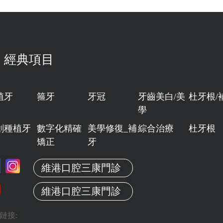
經典項目
植牙
箍牙
牙冠
牙齒美白/美
杜牙根/
學
創種植牙
數字化精確
美學修復_補
綜合治療
杜牙根
矯正
牙
維港口腔三康門診
維港口腔三康門診
鏈接: