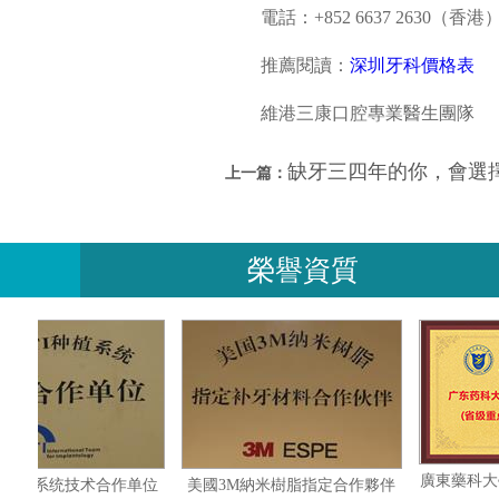
電話：+852 6637 2630（香港）/
推薦閱讀：
深圳牙科價格表
維港三康口腔專業醫生團隊
缺牙三四年的你，會選擇鑲牙
上一篇：
榮譽資質
瑞士ITI种植系统技术合作单位
美國3M納米樹脂指定合作夥伴