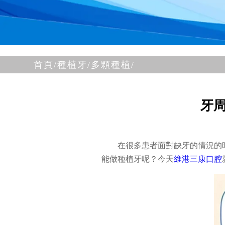
首頁/
種植牙/
多顆種植/
牙
在很多患者面對缺牙的情況的
能做種植牙呢？今天
維港三康口腔