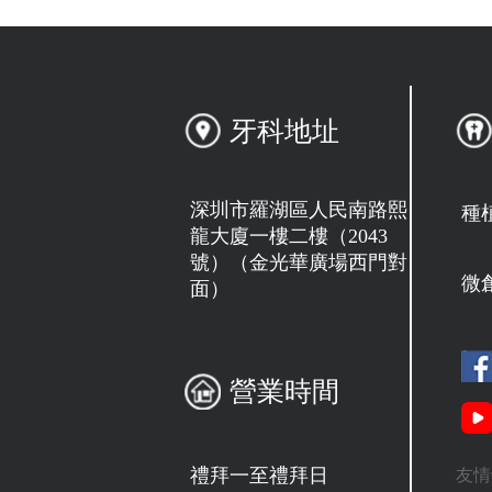
牙科地址
深圳市羅湖區人民南路熙
種
龍大廈一樓二樓（2043
號）（金光華廣場西門對
微
面）
營業時間
禮拜一至禮拜日
友情