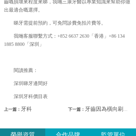
齒嘅損壞來程度來睇，我哋三康牙醫以專業知識來幫助你做
出最適合嘅選擇。
睇牙需提前預約，可免問診費免拍片費等。
我哋客服聯繫方式：+852 6637 2630「香港」+86 134
1885 8800「深圳」
閱讀推薦：
深圳睇牙邊間好
深圳牙科價目表
牙科
牙齒因為橫向刷牙的磨損要不要補？深圳補牙哪間好？
上一篇：
下一篇：
榮譽資質
合作品牌
監管單位