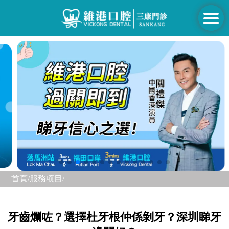
首頁/
服務项目/
牙齒爛咗？選擇杜牙根仲係剝牙？深圳睇牙