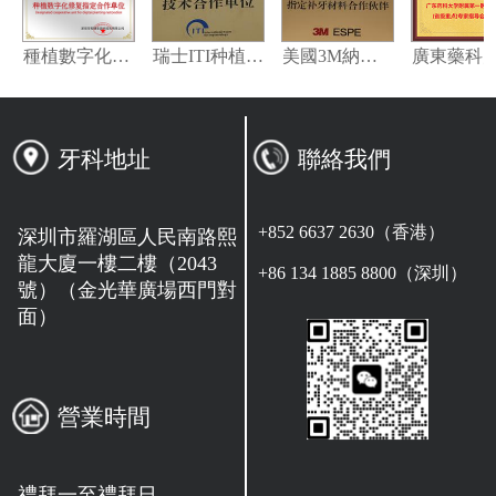
嘉偉瓦特登指定合作夥伴
種植數字化修復指定合作單位
瑞士ITI种植系统技术合作单位
美國3M納米樹脂指定合作夥伴
牙科地址
聯絡我們
+852 6637 2630（香港）
深圳市羅湖區人民南路熙
龍大廈一樓二樓（2043
+86 134 1885 8800（深圳）
號）（金光華廣場西門對
面）
營業時間
禮拜一至禮拜日