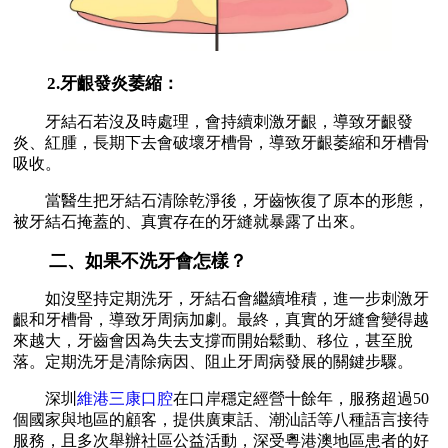
2.牙齦發炎萎縮：
牙結石若沒及時處理，會持續刺激牙齦，導致牙齦發
炎、紅腫，長期下去會破壞牙槽骨，導致牙齦萎縮和牙槽骨
吸收。
當醫生把牙結石清除乾淨後，牙齒恢復了原本的形態，
被牙結石掩蓋的、真實存在的牙縫就暴露了出來。
二、如果不洗牙會怎樣？
如沒堅持定期洗牙，牙結石會繼續堆積，進一步刺激牙
齦和牙槽骨，導致牙周病加劇。最終，真實的牙縫會變得越
來越大，牙齒會因為失去支撐而開始鬆動、移位，甚至脫
落。定期洗牙是清除病因、阻止牙周病發展的關鍵步驟。
深圳
維港三康口腔
在口岸穩定經營十餘年，服務超過50
個國家與地區的顧客，提供廣東話、潮汕話等八種語言接待
服務，且多次舉辦社區公益活動，深受粵港澳地區患者的好