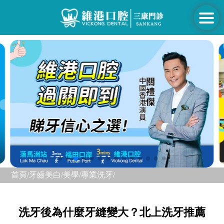
首頁/
牙齒美白/美學/
專業洗牙/
洗牙後為什麼牙縫變大？北上洗牙推薦