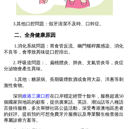
3.其他口腔問題：假牙清潔不及時、口幹症。
二、全身健康原因
1.消化系統問題：胃食管反流、幽門螺桿菌感染、消化
不良等，會導致異味從口腔排出。
2. 呼吸道問題：、扁桃體炎、肺炎、支氣管炎等，炎症
分泌物會產生異味。
3.其他：糖尿病、長期吸煙飲酒或食用大蒜、洋蔥等刺
激性食物。
深圳
維港三康口腔
在口岸穩定經營十餘年，服務超過50
個國家與地區的顧客，提供廣東話、英語、潮汕話等八種語
言接待服務，多次舉辦社區公益活動，深受粵港澳地區患者
的好評。提前預約可想免費牙片服務以及專業醫生檢查後出
專屬診療方案等。