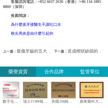
客服諮詢電話：+852 6637 2630（香港）/+86 134 1885
8800（深圳）
推薦閱讀：
為什麼拔牙後醫生不讓吐口水
根尖周炎是由什麼引起的
最傷牙齒的五大行為！深圳牙科推薦？
造成楔狀缺損的常見原因？北上睇牙推薦？
上一篇：
下一篇：
榮譽資質
合作品牌
監管單位
種植數字化修復指定合作單位
瑞士ITI种植系统技术合作单位
美國3M納米樹脂指定合作夥伴
廣東藥科大學附屬第一醫院專家指導會診機构