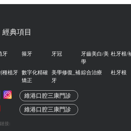
經典項目
植牙
箍牙
牙冠
牙齒美白/美
杜牙根/
學
創種植牙
數字化精確
美學修復_補
綜合治療
杜牙根
矯正
牙
維港口腔三康門診
維港口腔三康門診
鏈接: