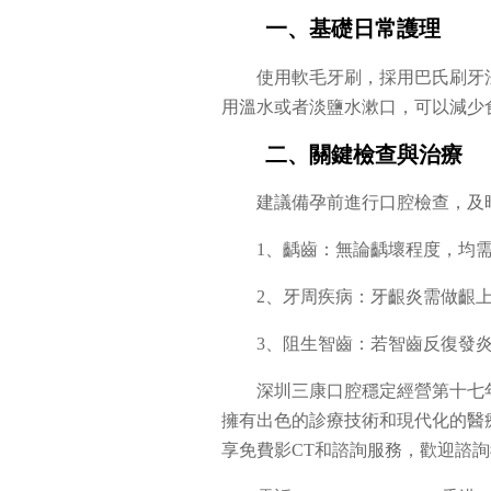
一、基礎日常護理
使用軟毛牙刷，採用巴氏刷牙
用溫水或者淡鹽水漱口，可以減少
二、關鍵檢查與治療
建議備孕前進行口腔檢查，及
1、齲齒：無論齲壞程度，均
2、牙周疾病：牙齦炎需做齦
3、阻生智齒：若智齒反復發
深圳三康口腔穩定經營第十七
擁有出色的診療技術和現代化的醫
享免費影CT和諮詢服務，歡迎諮