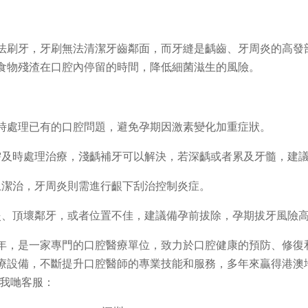
法刷牙，牙刷無法清潔牙齒鄰面，而牙縫是齲齒、牙周炎的高發
食物殘渣在口腔內停留的時間，降低細菌滋生的風險。
時處理已有的口腔問題，避免孕期因激素變化加重症狀。
需及時處理治療，淺齲補牙可以解決，若深齲或者累及牙髓，建
上潔治，牙周炎則需進行齦下刮治控制炎症。
炎、頂壞鄰牙，或者位置不佳，建議備孕前拔除，孕期拔牙風險
年，是一家專門的口腔醫療單位，致力於口腔健康的預防、修復
療設備，不斷提升口腔醫師的專業技能和服務，多年來贏得港澳
詢我哋客服：