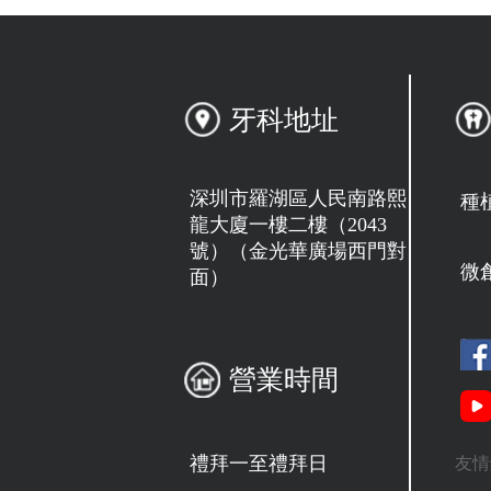
牙科地址
深圳市羅湖區人民南路熙
種
龍大廈一樓二樓（2043
號）（金光華廣場西門對
微
面）
營業時間
禮拜一至禮拜日
友情