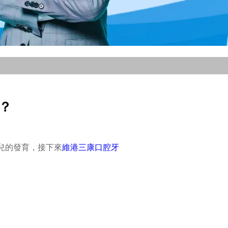
？
兒的發育，接下來
維港三康口腔牙