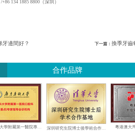
+86 134 1885 8800（深圳）
睇牙邊間好？
換季牙齒
下一篇：
合作品牌
廣東藥科大學附屬第一醫院專家指導會診機构
粵
深圳研究生院博士後學術合作基地