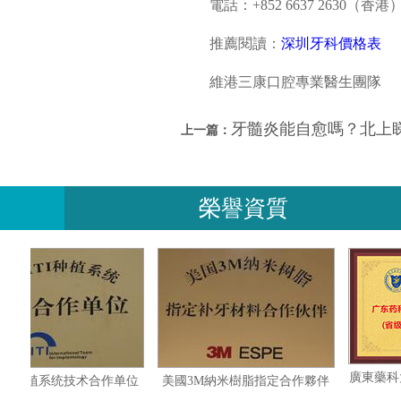
電話：+852 6637 2630（香港）/
推薦閱讀：
深圳牙科價格表
維港三康口腔專業醫生團隊
牙髓炎能自愈嗎？北上
上一篇：
榮譽資質
瑞士ITI种植系统技术合作单位
美國3M納米樹脂指定合作夥伴