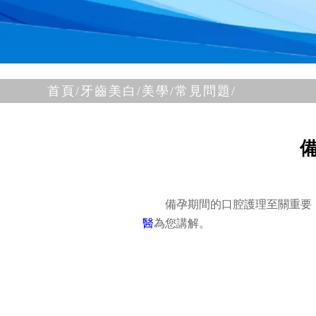
首頁/
牙齒美白/美學/
常見問題/
備孕期間的口腔護理至關重要
醫
為您講解。