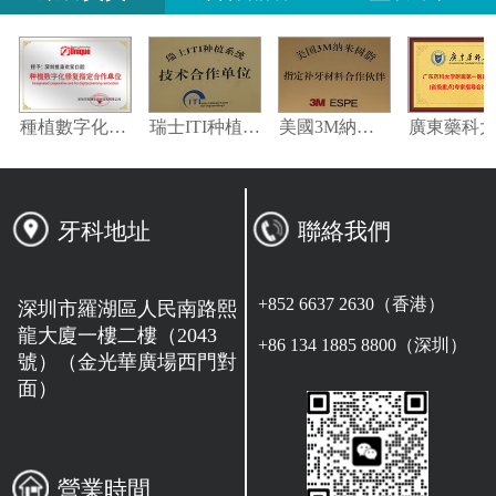
瓦特登指定合作夥伴
種植數字化修復指定合作單位
瑞士ITI种植系统技术合作单位
美國3M納米樹脂指定合作夥伴
牙科地址
聯絡我們
+852 6637 2630（香港）
深圳市羅湖區人民南路熙
龍大廈一樓二樓（2043
+86 134 1885 8800（深圳）
號）（金光華廣場西門對
面）
營業時間