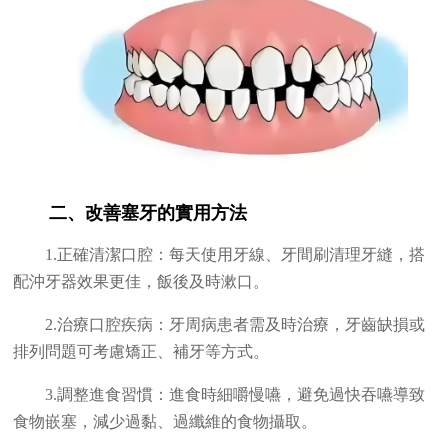
二、改善塞牙的實用方法
1.正確清潔口腔：每天使用牙線、牙間刷清理牙縫，搭
配沖牙器效果更佳，飯後及時漱口。
2.治療口腔疾病：牙周病患者需及時治療，牙齒缺損或
排列問題可考慮矯正、補牙等方式。
3.調整進食習慣：進食時細嚼慢嚥，避免過快吞嚥導致
食物嵌塞，減少過黏、過纖維的食物攝取。