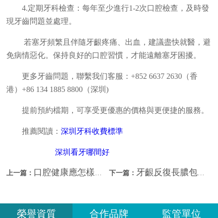
4.定期牙科檢查：每年至少進行1-2次口腔檢查，及時發
現牙齒問題並處理。
若塞牙頻繁且伴隨牙齦疼痛、出血，建議盡快就醫，避
免病情惡化。保持良好的口腔習慣，才能遠離塞牙困擾。
更多牙齒問題，聯繫我们客服：+852 6637 2630（香
港）+86 134 1885 8800（深圳)
提前預約檔期，可享受更優惠的價格與更便捷的服務。
推薦閱讀：
深圳牙科收費標準
深圳看牙哪間好
口腔健康應怎樣維護？深圳牙科哪家好？
牙齦反復長膿包怎麼辦？深圳睇牙哪間好？
上一篇：
下一篇：
榮譽資質
合作品牌
監管單位