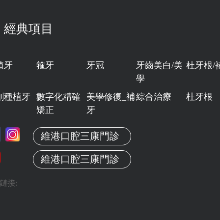
經典項目
植牙
箍牙
牙冠
牙齒美白/美
杜牙根/
學
創種植牙
數字化精確
美學修復_補
綜合治療
杜牙根
矯正
牙
維港口腔三康門診
維港口腔三康門診
鏈接: