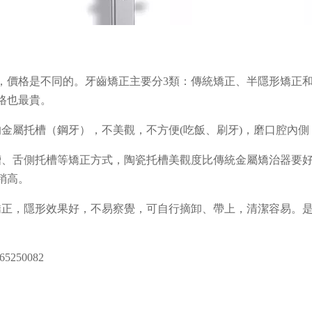
，價格是不同的。牙齒矯正主要分3類：傳統矯正、半隱形矯正
格也最貴。
的金屬托槽（鋼牙），不美觀，不方便(吃飯、刷牙)，磨口腔內
槽、舌側托槽等矯正方式，陶瓷托槽美觀度比傳統金屬矯治器要
稍高。
矯正，隱形效果好，不易察覺，可自行摘卸、帶上，清潔容易。
250082