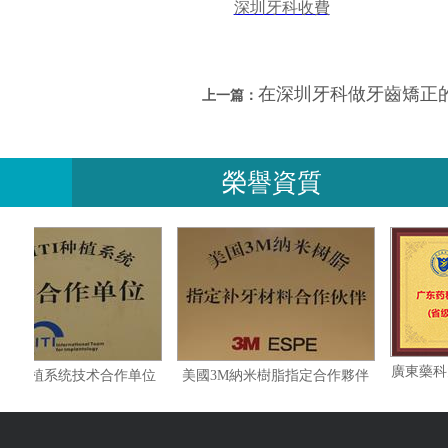
深圳牙科收費
在深圳牙科做牙齒矯正
上一篇：
榮譽資質
瑞士ITI种植系统技术合作单位
美國3M納米樹脂指定合作夥伴