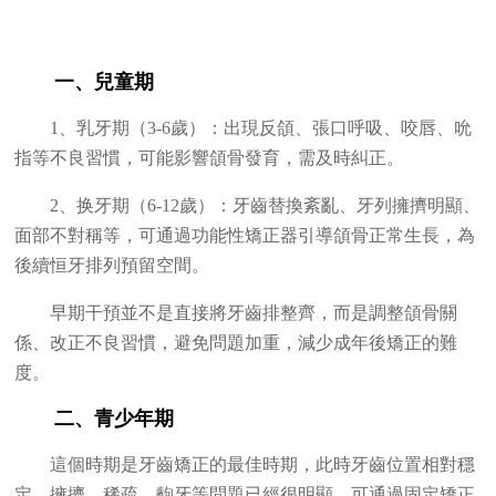
一、兒童期
1、乳牙期（3-6歲）：出現反頜、張口呼吸、咬唇、吮
指等不良習慣，可能影響頜骨發育，需及時糾正。
2、换牙期（6-12歲）：牙齒替換紊亂、牙列擁擠明顯、
面部不對稱等，可通過功能性矯正器引導頜骨正常生長，為
後續恒牙排列預留空間。
早期干預並不是直接將牙齒排整齊，而是調整頜骨關
係、改正不良習慣，避免問題加重，減少成年後矯正的難
度。
二、青少年期
這個時期是牙齒矯正的最佳時期，此時牙齒位置相對穩
定，擁擠、稀疏、齙牙等問題已經很明顯，可通過固定矯正