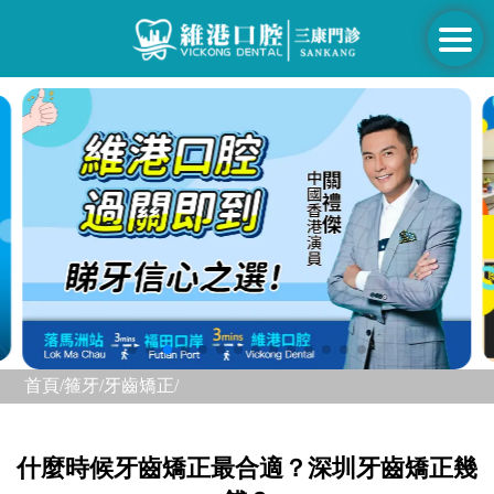
首頁/
箍牙/
牙齒矯正/
什麼時候牙齒矯正最合適？深圳牙齒矯正幾