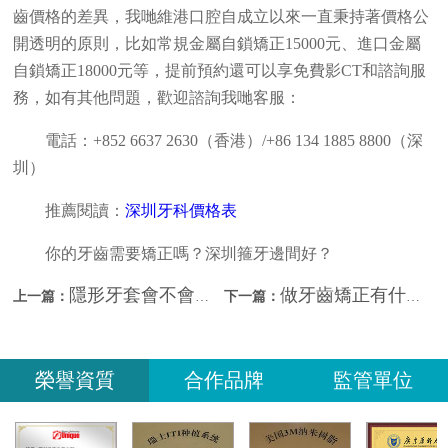
齒價格的差異，我哋維港口腔自成立以來一直秉持著價格公
開透明的原則，比如常規金屬自鎖矯正15000元、進口金屬
自鎖矯正18000元等，提前預約還可以享免費影CT和諮詢服
務，如有其他問題，歡迎諮詢我哋客服：
電話：+852 6637 2630（香港）/+86 134 1885 8800（深
圳）
推薦閱讀：
深圳牙科價格表
你的牙齒需要矯正嗎？深圳箍牙邊間好？
隱形牙套會不會讓牙齦發炎？深圳睇牙哪間好？
做牙齒矯正有什麼注意事項嗎？深圳牙齒矯正幾錢？
上一篇：
下一篇：
榮譽資質
合作品牌
監管單位