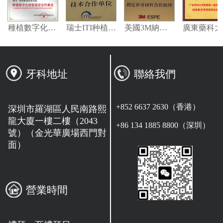
嘉偉瓦特登指定合作夥伴
種植數字化修復指定合作單位
瑞士ITI种植系统技术合作单位
美國3M納米樹脂指定合作夥伴
牙科地址
聯絡我們
+852 6637 2630（香港）
深圳市羅湖區人民南路熙
龍大廈一樓二樓（2043
+86 134 1885 8800（深圳）
號）（金光華廣場西門對
面）
營業時間