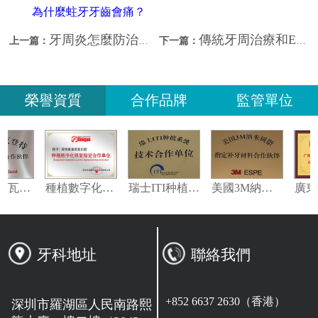
為什麼蛀牙牙齒會痛？
牙周炎怎麼防治？深圳牙周治療幾錢？
傳統牙周治療和EMS牙周治療有什麼區別？深圳牙周治療邊間好？
上一篇：
下一篇：
榮譽資質
合作品牌
監管單位
義獲嘉偉瓦特登指定合作夥伴
種植數字化修復指定合作單位
瑞士ITI种植系统技术合作单位
美國3M納米樹脂指定合作夥伴
牙科地址
聯絡我們
+852 6637 2630（香港）
深圳市羅湖區人民南路熙