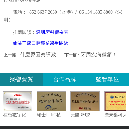
電話：+852 6637 2630（香港）/+86 134 1885 8800（深
圳）
推薦閱讀：
深圳牙科價格表
維港三康口腔專業醫生團隊
什麼原因會導致牙周炎？深圳看牙哪間好？
牙周疾病種類！深圳牙周病治療費用？
上一篇：
下一篇：
榮譽資質
合作品牌
監管單位
指定合作夥伴
種植數字化修復指定合作單位
瑞士ITI种植系统技术合作单位
美國3M納米樹脂指定合作夥伴