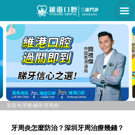
首頁/
杜牙根/補牙/
牙周炎/
牙周炎怎麼防治？深圳牙周治療幾錢？