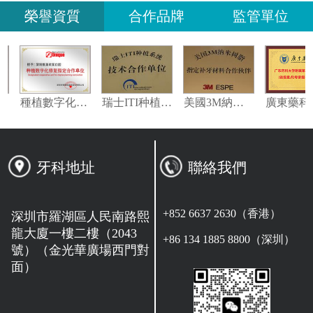
榮譽資質
合作品牌
監管單位
義獲嘉偉瓦特登指定合作夥伴
種植數字化修復指定合作單位
瑞士ITI种植系统技术合作单位
美國3M納米樹脂指定合作夥伴
牙科地址
聯絡我們
+852 6637 2630（香港）
深圳市羅湖區人民南路熙
龍大廈一樓二樓（2043
+86 134 1885 8800（深圳）
號）（金光華廣場西門對
面）