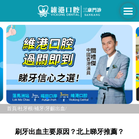
首頁/
杜牙根/補牙/
牙齦出血/
刷牙出血主要原因？北上睇牙推薦？