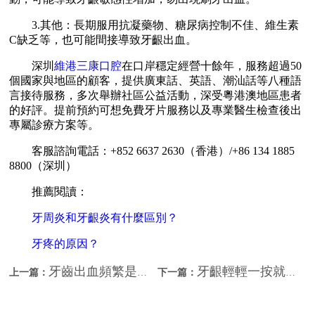
3.其他：長期服用抗凝藥物、糖尿病控制不佳、維生素
C缺乏等，也可能間接導致牙齦出血。
深圳
維港三康口腔
在口岸穩定經營十餘年，服務超過50
個國家與地區的顧客，提供廣東話、英語、潮汕話等八種語
言接待服務，多次舉辦社區公益活動，深受粵港澳地區患者
的好評。提前預約可想免費牙片服務以及專業醫生檢查後出
專屬診療方案等。
客服諮詢電話：+852 6637 2630（香港）/+86 134 1885
8800（深圳）
推薦閱讀：
牙周炎和牙齦炎有什麼區別？
牙疼的原因？
牙齒出血頻繁是什麼原因？北上看牙推薦？
牙齦輕輕一按就出血？北上睇牙哪間好？
上一篇：
下一篇：