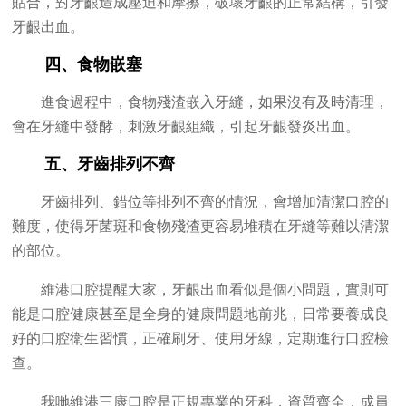
貼合，對牙齦造成壓迫和摩擦，破壞牙齦的正常結構，引發
牙齦出血。
四、食物嵌塞
進食過程中，食物殘渣嵌入牙縫，如果沒有及時清理，
會在牙縫中發酵，刺激牙齦組織，引起牙齦發炎出血。
五、牙齒排列不齊
牙齒排列、錯位等排列不齊的情況，會增加清潔口腔的
難度，使得牙菌斑和食物殘渣更容易堆積在牙縫等難以清潔
的部位。
維港口腔提醒大家，牙齦出血看似是個小問題，實則可
能是口腔健康甚至是全身的健康問題地前兆，日常要養成良
好的口腔衛生習慣，正確刷牙、使用牙線，定期進行口腔檢
查。
我哋維港三康口腔是正規專業的牙科，資質齊全，成員