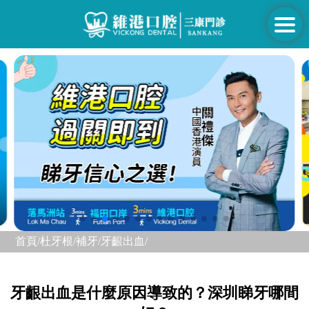
首頁/
杜牙根/補牙/
牙齦出血/
牙齦出血是什麼原因導致的？深圳睇牙哪間