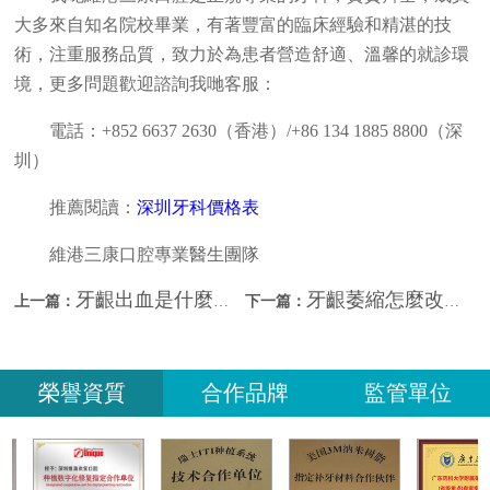
大多來自知名院校畢業，有著豐富的臨床經驗和精湛的技
術，注重服務品質，致力於為患者營造舒適、溫馨的就診環
境，更多問題歡迎諮詢我哋客服：
電話：+852 6637 2630（香港）/+86 134 1885 8800（深
圳）
推薦閱讀：
深圳牙科價格表
維港三康口腔專業醫生團隊
牙齦出血是什麼原因？該如何治療？
牙齦萎縮怎麼改善？深圳看牙推薦？
上一篇：
下一篇：
榮譽資質
合作品牌
監管單位