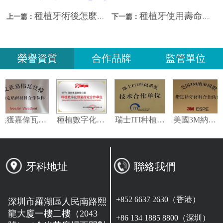
種植牙術後怎麼護理？深圳種植牙價錢？
種植牙使用壽命？深圳種牙哪家好？
上一篇：
下一篇：
榮譽資質
合作品牌
監管單位
義獲嘉偉瓦特登指定合作夥伴
種植數字化修復指定合作單位
瑞士ITI种植系统技术合作单位
美國3M納米樹脂指定合作
牙科地址
聯絡我們
+852 6637 2630（香港）
深圳市羅湖區人民南路熙
龍大廈一樓二樓（2043
+86 134 1885 8800（深圳）