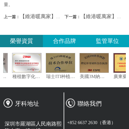
量。
【維港暖萬家】新春暖流湧紅磡，維港口腔與健愛社攜手送物資同祝福
【維港暖萬家】維港口腔獲桂南寧同鄉會感謝狀
上一篇：
下一篇：
榮譽資質
合作品牌
監管單位
義獲嘉偉瓦特登指定合作夥伴
種植數字化修復指定合作單位
瑞士ITI种植系统技术合作单位
美國3M納米樹脂指定合作夥伴
牙科地址
聯絡我們
+852 6637 2630（香港）
深圳市羅湖區人民南路熙