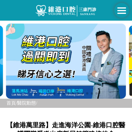
首頁/
醫院動態/
【維港萬里路】走進海洋公園-維港口腔醫