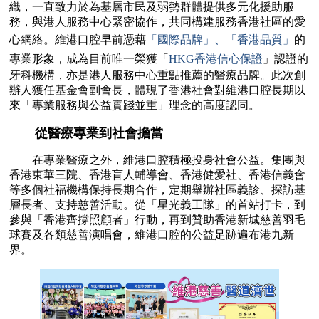
織，一直致力於為基層市民及弱勢群體提供多元化援助服
務，與港人服務中心緊密協作，共同構建服務香港社區的愛
心網絡。維港口腔早前憑藉
「國際品牌」、「香港品質」
的
專業形象，成為目前唯一榮獲「
HKG香港信心保證
」認證的
牙科機構，亦是港人服務中心重點推薦的醫療品牌。此次創
辦人獲任基金會副會長，體現了香港社會對維港口腔長期以
來「專業服務與公益實踐並重」理念的高度認同。
從醫療專業到社會擔當
在專業醫療之外，維港口腔積極投身社會公益。集團與
香港東華三院、香港盲人輔導會、香港健愛社、香港信義會
等多個社福機構保持長期合作，定期舉辦社區義診、探訪基
層長者、支持慈善活動。從「星光義工隊」的首站打卡，到
參與「香港齊撐照顧者」行動，再到贊助香港新城慈善羽毛
球賽及各類慈善演唱會，維港口腔的公益足跡遍布港九新
界。