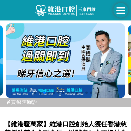
首頁/
醫院動態/
【維港暖萬家】維港口腔創始人獲任香港慈