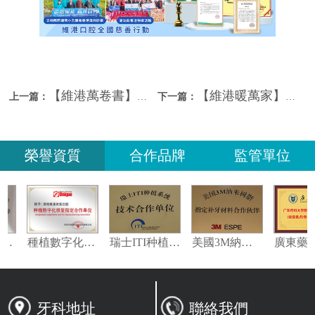
【維港萬卷書】潮青會主席團走進維港口腔，共話醫療創新與行業發展
【維港暖萬家】植此青綠映母校，校友情深藥香濃
上一篇：
下一篇：
榮譽資質
合作品牌
監管單位
義獲嘉偉瓦特登指定合作夥伴
種植數字化修復指定合作單位
瑞士ITI种植系统技术合作单位
美國3M納米樹脂指定合作夥伴
牙科地址
聯絡我們