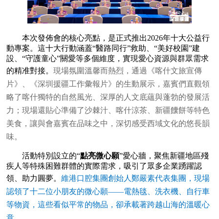
本次發佈會的核心亮點，是正式推出2026年十大公益行
動專案。這十大行動涵蓋“醫路同行”救助、“美好校園”建
設、“守護童心”關愛等多個維度，實現愛心資源與群眾需求
的精准對接。
現場氛圍溫馨而熱烈，通過《喀什文旅宣傳
片》、《深圳援疆工作彙報片》的生動展示，嘉賓們直觀領
略了喀什獨特的自然風光、深厚的人文底蘊與蓬勃的發展活
力；現場還貼心準備了沙棘汁、喀什涼茶、新疆饢餅等特色
美食，讓與會嘉賓在品味之中，深切感受西域文化的悠長韻
味。
活動特別設立的“
點亮微心願
”愛心牆，聚焦新疆地區殘
疾人等特殊困難群體的實際需求，吸引了眾多企業踴躍認
領、助力圓夢。
維港口腔集團創始人鄭嚴素代表集團，現場
認領了十二位小朋友的微心願——電熱毯、洗衣機、自行車
等物資，這些看似平常的物品，卻承載著跨越山海的溫暖心
意。