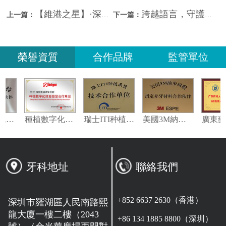
【維港之星】·深港共融唱響雙城，萬人共鑒雙城深情
跨越語言，守護微笑|哈薩克斯坦領事館到訪維港口腔，體驗國際化專業服務
上一篇：
下一篇：
榮譽資質
合作品牌
監管單位
義獲嘉偉瓦特登指定合作夥伴
種植數字化修復指定合作單位
瑞士ITI种植系统技术合作单位
美國3M納米樹脂指定合作夥伴
牙科地址
聯絡我們
+852 6637 2630（香港）
深圳市羅湖區人民南路熙
龍大廈一樓二樓（2043
+86 134 1885 8800（深圳）