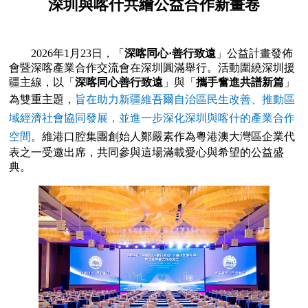
深圳與喀什共繪公益合作新畫卷
2026年1月23日，「
深喀同心·善行致遠
」公益計畫發佈
會暨深喀產業合作交流會在深圳圓滿舉行。活動圍繞深圳援
疆主線，以「
深喀同心善行致遠
」與「
攜手奮進共譜新篇
」
為雙重主題，
旨在助力新疆維吾爾自治區民生改善、推動區
域經濟社會協同發展，並進一步深化深圳與喀什的產業合作
空間
。維港口腔集團創始人鄭嚴素作為粵港澳大灣區企業代
表之一受邀出席，共同參與這場滿載愛心與希望的公益盛
典。