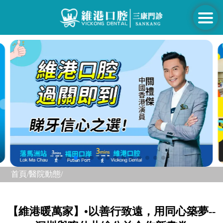
首頁/
醫院動態/
【維港暖萬家】•以善行致遠，用同心築夢--