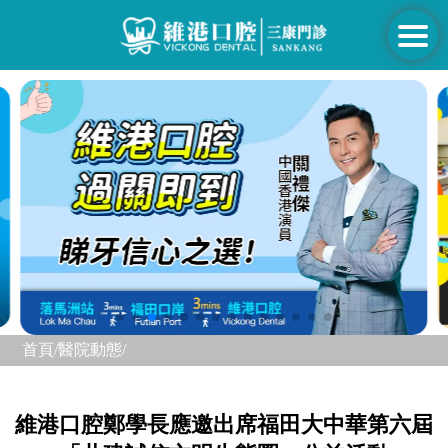
首頁/
醫院動態/
維港口腔鄭學長應邀出席福田大中華第六屆