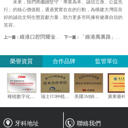
未來，我們將繼續堅守「專業為本、誠信立身、公益先
行」的核心價值觀，通過實實在在的行動，為構建大灣區良
好的誠信文明生態貢獻力量，助力更多市民擁有健康自信的
笑容。
維港口腔閃耀金光華美食節：專業醫療與暖心服務完美融合
「維港萬裏路」新篇章——走進香港深水埗，守護街巷裏的開懷笑容
上一篇：
下一篇：
榮譽資質
合作品牌
監管單位
義獲嘉偉瓦特登指定合作夥伴
種植數字化修復指定合作單位
瑞士ITI种植系统技术合作单位
美國3M納米樹脂指定合作夥伴
牙科地址
聯絡我們