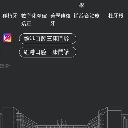
學
創種植牙
數字化精確
美學修復_補
綜合治療
杜牙根
矯正
牙
維港口腔三康門診
維港口腔三康門診
鏈接: