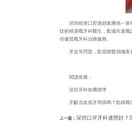
深圳維港口腔連鎖集團係一家
技術精湛嘅牙科醫生，配備先進嘅
供優質嘅牙科治療服務。
牙齿等問題，歡迎聯繫我哋客服 : +85
閱讀推薦：
深圳牙科收費標準
牙齦流血係牙周病嗎？點樣嘅
深圳口岸牙科邊間好？
上一篇：