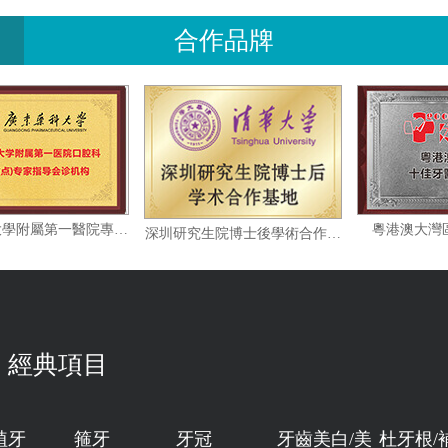
合作品牌
廣東藥科大學附屬第一醫院專家指導會診機构
粵港
深圳研究生院博士後學術合作基地
經典項目
植牙
箍牙
牙冠
牙齒美白/美
杜牙根/