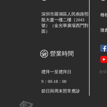
深圳市羅湖區人民南路熙
種
龍大廈一樓二樓（2043
號）（金光華廣場西門對
微
面）
營業時間
禮拜一至禮拜日
友情
9：00-18：00
節日與周末照常應診