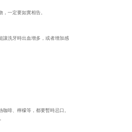
物，一定要如實相告。
能讓洗牙時出血增多，或者增加感
熱咖啡、檸檬等，都要暫時忌口。
。