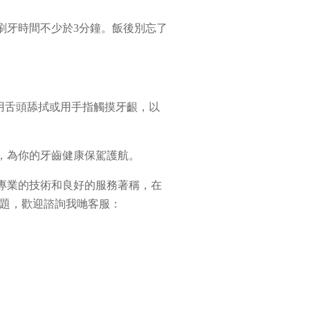
刷牙時間不少於3分鐘。飯後別忘了
、用舌頭舔拭或用手指觸摸牙齦，以
，為你的牙齒健康保駕護航。
專業的技術和良好的服務著稱，在
問題，歡迎諮詢我哋客服：