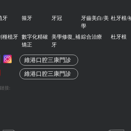
植牙
箍牙
牙冠
牙齒美白/美
杜牙根/
學
創種植牙
數字化精確
美學修復_補
綜合治療
杜牙根
矯正
牙
維港口腔三康門診
維港口腔三康門診
鏈接: