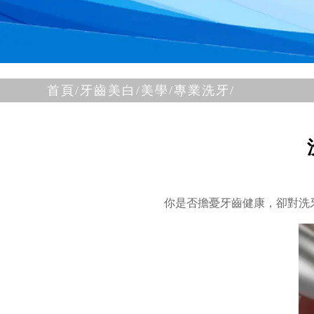
首頁/
牙齒美白/美學/
專業洗牙/
你是否擔憂牙齒健康，卻對洗