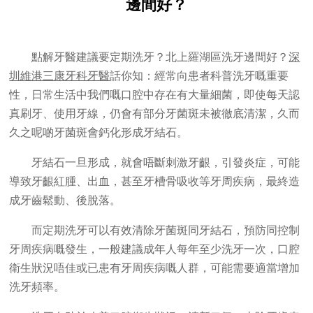
邊間好？
點解牙醫建議要定期洗牙？北上羅湖區洗牙邊間好？
深
圳維港三康牙科牙醫
話你知：經常向患者科普洗牙嘅重要
性，日常生活中我們嘅口腔中存在有大量細菌，即使每天認
真刷牙、使用牙線，仍會有部分牙菌斑未被徹底清潔，久而
久之呢啲牙菌斑會鈣化形成牙結石。
牙結石一旦形成，就會唔斷刺激牙齦，引發炎症，可能
導致牙齦紅腫、出血，甚至牙槽骨吸收等牙周疾病，最終造
成牙齒鬆動、後脫落。
而定期洗牙可以有效清除牙菌斑同牙結石，預防同控制
牙周疾病嘅發生，一般建議成年人每年至少洗牙一次，口腔
衛生狀況唔佳或已患有牙周疾病嘅人群，可能需要適當增加
洗牙頻率。