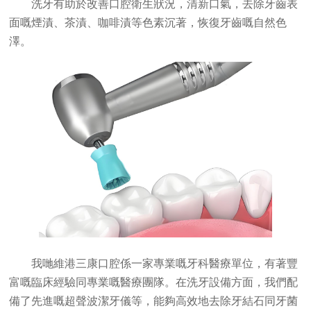
洗牙有助於改善口腔衛生狀況，清新口氣，去除牙齒表
面嘅煙漬、茶漬、咖啡漬等色素沉著，恢復牙齒嘅自然色
澤。
我哋維港三康口腔係一家專業嘅牙科醫療單位，有著豐
富嘅臨床經驗同專業嘅醫療團隊。在洗牙設備方面，我們配
備了先進嘅超聲波潔牙儀等，能夠高效地去除牙結石同牙菌