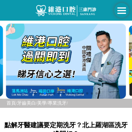
首頁/
牙齒美白/美學/
專業洗牙/
點解牙醫建議要定期洗牙？北上羅湖區洗牙