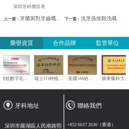
深圳牙科價目表
牙菌斑對牙齒嘅傷害你知多少？北上睇牙洗牙邊間好？
洗牙係按顆洗嘅嗎？深圳牙科洗牙邊間好？
上一篇：
下一篇：
榮譽資質
合作品牌
監管單位
種植數字化修復指定合作單位
瑞士ITI种植系统技术合作单位
美國3M納米樹脂指定合作夥伴
牙科地址
聯絡我們
+852 6637 2630（香港）
深圳市羅湖區人民南路熙