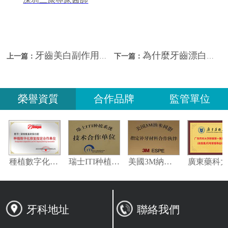
牙齒美白副作用？—深圳三康口腔
為什麼牙齒漂白劑能夠讓牙齒變白？
上一篇：
下一篇：
榮譽資質
合作品牌
監管單位
偉瓦特登指定合作夥伴
種植數字化修復指定合作單位
瑞士ITI种植系统技术合作单位
美國3M納米樹脂指定合作夥伴
牙科地址
聯絡我們