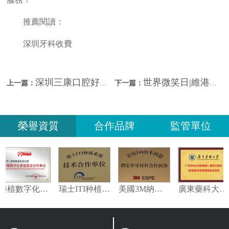
推薦閱讀：
深圳牙科收費
深圳三康口腔好唔好？
世界微笑日|維港三康口腔專業助力你的微笑
上一篇：
下一篇：
榮譽資質
合作品牌
監管單位
種植數字化修復指定合作單位
瑞士ITI种植系统技术合作单位
美國3M納米樹脂指定合作夥伴
廣東藥