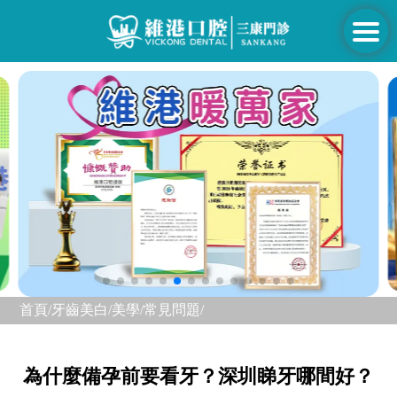
首頁/
牙齒美白/美學/
常見問題/
為什麼備孕前要看牙？深圳睇牙哪間好？