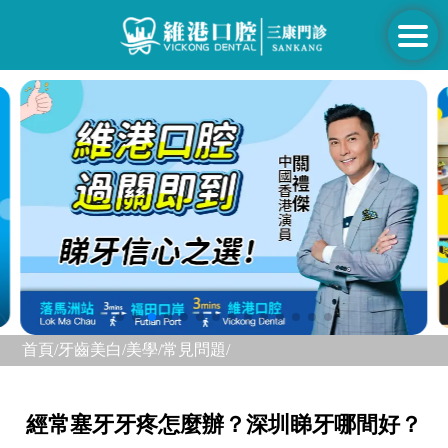
首頁/
牙齒美白/美學/
常見問題/
經常塞牙牙疼怎麼辦？深圳睇牙哪間好？