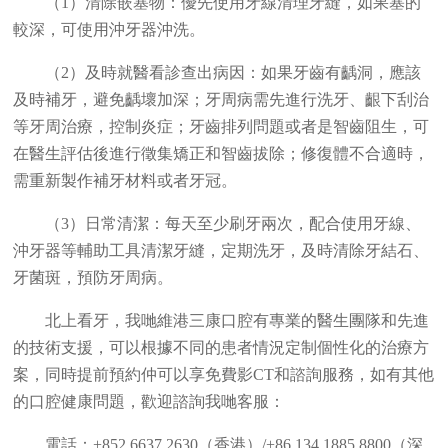
（1）清除嵌塞物：優先使用牙線清理牙縫，如果塞的
較深，可使用沖牙器沖洗。
（2）及時就醫看診查出病因：如果牙齒有齲洞，應該
及時補牙，避免齲壞加深；牙周病需先進行洗牙、齦下刮治
等牙周治療，控制炎症；牙齒排列問題或者是智齒阻生，可
在醫生評估後進行徵集矯正和智齒拔除；修復體不合適時，
需重新製作補牙材料或者牙冠。
（3）日常清潔：每天至少刷牙兩次，配合使用牙線、
沖牙器等輔助工具清潔牙縫，定期洗牙，及時清除牙結石、
牙菌斑，預防牙周病。
北上看牙，我哋維港三康口腔有專業的醫生團隊和先進
的技術支援，可以根據不同的患者情況定制個性化的治療方
案，同時提前預約仲可以享免費影CT和諮詢服務，如有其他
的口腔健康問題，歡迎諮詢我哋客服：
電話：+852 6637 2630（香港）/+86 134 1885 8800（深