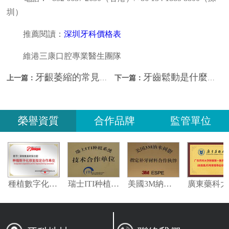
圳）
推薦閱讀：
深圳牙科價格表
維港三康口腔專業醫生團隊
牙齦萎縮的常見表現？深圳睇牙哪間好？
牙齒鬆動是什麼原因導致的？深圳看牙哪間好？
上一篇：
下一篇：
榮譽資質
合作品牌
監管單位
特登指定合作夥伴
種植數字化修復指定合作單位
瑞士ITI种植系统技术合作单位
美國3M納米樹脂指定合作夥伴