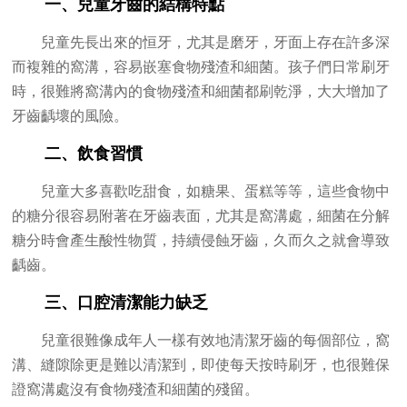
一、兒童牙齒的結構特點
兒童先長出來的恒牙，尤其是磨牙，牙面上存在許多深
而複雜的窩溝，容易嵌塞食物殘渣和細菌。孩子們日常刷牙
時，很難將窩溝內的食物殘渣和細菌都刷乾淨，大大增加了
牙齒齲壞的風險。
二、飲食習慣
兒童大多喜歡吃甜食，如糖果、蛋糕等等，這些食物中
的糖分很容易附著在牙齒表面，尤其是窩溝處，細菌在分解
糖分時會產生酸性物質，持續侵蝕牙齒，久而久之就會導致
齲齒。
三、口腔清潔能力缺乏
兒童很難像成年人一樣有效地清潔牙齒的每個部位，窩
溝、縫隙除更是難以清潔到，即使每天按時刷牙，也很難保
證窩溝處沒有食物殘渣和細菌的殘留。