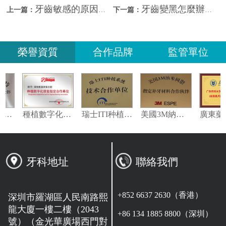
牙齒敏感的原因？深圳睇牙哪間好？
牙齒變黑怎麼辦？深圳睇牙哪間好？
上一篇：
下一篇：
榮譽資質
合作品牌
監管單位
義獲嘉偉瓦特登指定合作夥伴
種植數字化修復指定合作單位
瑞士ITI种植系统技术合作单位
美國3M納米樹脂指定合作夥伴
牙科地址
聯絡我們
+852 6637 2630（香港）
深圳市羅湖區人民南路熙
龍大廈一樓二樓（2043
+86 134 1885 8800（深圳）
號）（金光華廣場西門對