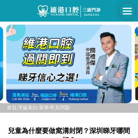
首頁/
牙齒美白/美學/
常見問題/
兒童為什麼要做窩溝封閉？深圳睇牙哪間