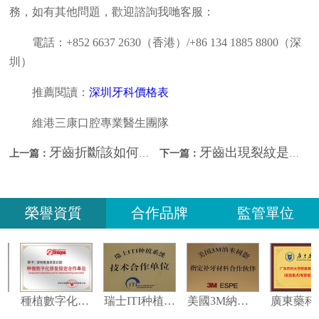
務，如有其他問題，歡迎諮詢我哋客服：
電話：+852 6637 2630（香港）/+86 134 1885 8800（深
圳）
推薦閱讀：
深圳牙科價格表
維港三康口腔專業醫生團隊
牙齒折斷該如何處理？深圳牙科哪間好？
牙齒出現裂紋是什麼情況？深圳看牙哪間好？
上一篇：
下一篇：
榮譽資質
合作品牌
監管單位
義獲嘉偉瓦特登指定合作夥伴
種植數字化修復指定合作單位
瑞士ITI种植系统技术合作单位
美國3M納米樹脂指定合作夥伴