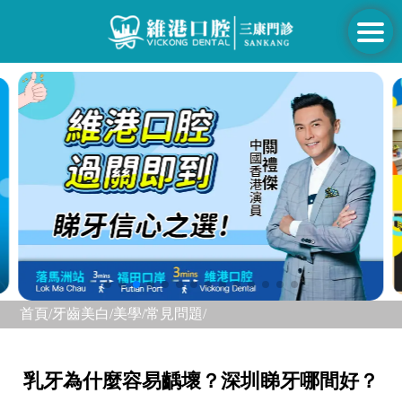
首頁/
牙齒美白/美學/
常見問題/
乳牙為什麼容易齲壞？深圳睇牙哪間好？