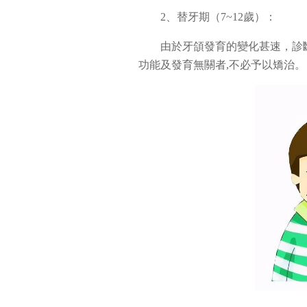
2、替牙期（7~12歲）：
由於牙頜發育的變化甚速，診
功能及發育無關者,不必予以矯治。