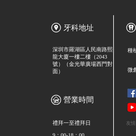
牙科地址
深圳市羅湖區人民南路熙
種
龍大廈一樓二樓（2043
號）（金光華廣場西門對
微
面）
營業時間
禮拜一至禮拜日
友情
9：00-18：00