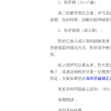
3、恒牙期（12~17歲）：
第二恒磨牙萌出之後，牙弓及
改變。在此時期，診斷比較明確面
4、恒牙後期（成人期）：
對於已進入成人期的錯驗患者
用更穩妥的矯治方法。對於其中輕
形。
綜上我們可以看出來，對大部
晚了，或者說相較於兒童一定難度
而定，大家如果想在
深圳牙齒矯正
更多牙科問題線上諮詢：+852 65
推薦閱讀：
深圳牙科收費