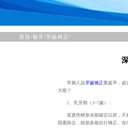
首頁/
箍牙/
牙齒矯正/
常聽人說
牙齒矯正
要趁早，超
大呢？
1、乳牙期（3~7歲）：
當真性畸形未能確定以前，不
因素除去，錯胎多能自行矯正。在