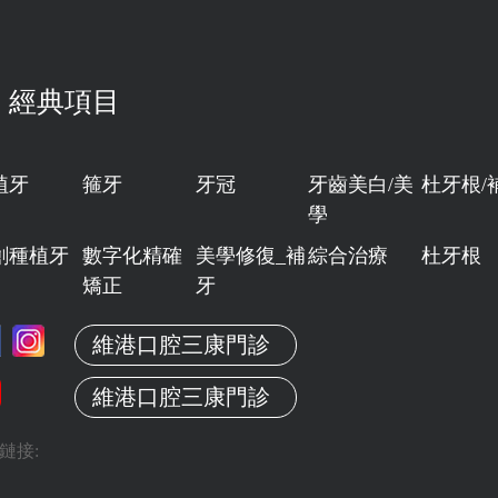
經典項目
植牙
箍牙
牙冠
牙齒美白/美
杜牙根/
學
創種植牙
數字化精確
美學修復_補
綜合治療
杜牙根
矯正
牙
維港口腔三康門診
維港口腔三康門診
鏈接: