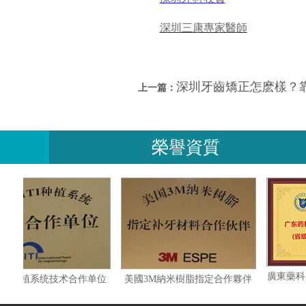
深圳三康專家醫師
深圳牙齒矯正怎麽樣？
上一篇：
榮譽資質
瑞士ITI种植系统技术合作单位
美國3M納米樹脂指定合作夥伴