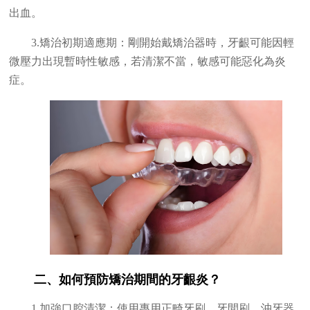
出血。
3.矯治初期適應期：剛開始戴矯治器時，牙齦可能因輕
微壓力出現暫時性敏感，若清潔不當，敏感可能惡化為炎
症。
二、如何預防矯治期間的牙齦炎？
1.加強口腔清潔：使用專用正畸牙刷、牙間刷、沖牙器