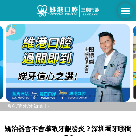
首頁/
箍牙/
牙齒矯正/
矯治器會不會導致牙齦發炎？深圳看牙哪間