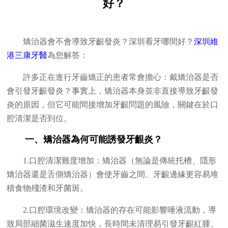
好？
矯治器會不會導致牙齦發炎？深圳看牙哪間好？
深圳維
港三康牙醫
為您解答：
許多正在進行牙齒矯正的患者常會擔心：戴矯治器是否
會引發牙齦發炎？事實上，矯治器本身並非直接導致牙齦發
炎的原因，但它可能間接增加牙齦問題的風險，關鍵在於口
腔清潔是否到位。
一、矯治器為何可能誘發牙齦炎？
1.口腔清潔難度增加：矯治器（無論是傳統托槽、隱形
矯治器還是舌側矯治器）會使牙齒之間、牙齦邊緣更容易堆
積食物殘渣和牙菌斑。
2.口腔環境改變：矯治器的存在可能影響唾液流動，導
致局部細菌滋生速度加快，長時間未清理易引發牙齦紅腫、