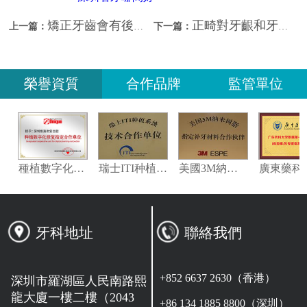
矯正牙齒會有後遺症嗎？深圳箍牙哪間好？
正畸對牙齦和牙槽骨有什麼影響？深圳牙齒矯正幾錢？
上一篇：
下一篇：
榮譽資質
合作品牌
監管單位
義獲嘉偉瓦特登指定合作夥伴
種植數字化修復指定合作單位
瑞士ITI种植系统技术合作单位
美國3M納米樹脂指定合作夥伴
牙科地址
聯絡我們
+852 6637 2630（香港）
深圳市羅湖區人民南路熙
龍大廈一樓二樓（2043
+86 134 1885 8800（深圳）