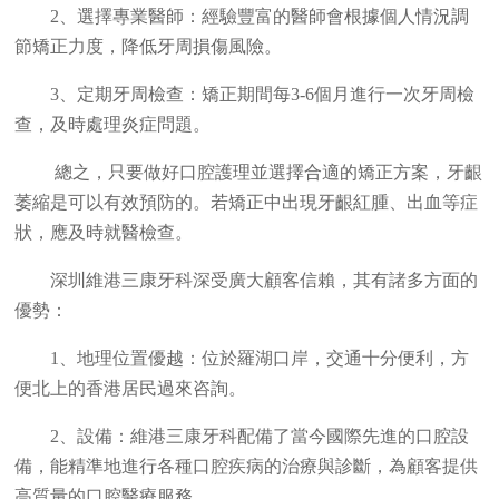
2、選擇專業醫師：經驗豐富的醫師會根據個人情況調
節矯正力度，降低牙周損傷風險。
3、定期牙周檢查：矯正期間每3-6個月進行一次牙周檢
查，及時處理炎症問題。
總之，只要做好口腔護理並選擇合適的矯正方案，牙齦
萎縮是可以有效預防的。若矯正中出現牙齦紅腫、出血等症
狀，應及時就醫檢查。
深圳維港三康牙科深受廣大顧客信賴，其有諸多方面的
優勢：
1、地理位置優越：位於羅湖口岸，交通十分便利，方
便北上的香港居民過來咨詢。
2、設備：維港三康牙科配備了當今國際先進的口腔設
備，能精準地進行各種口腔疾病的治療與診斷，為顧客提供
高質量的口腔醫療服務。