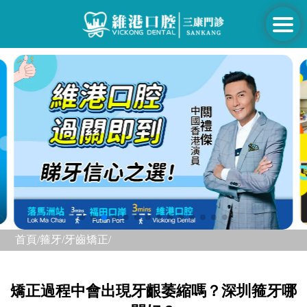
首頁/
箍牙/
牙齒矯正/
矯正過程中會出現牙齦萎縮嗎？深圳箍牙哪