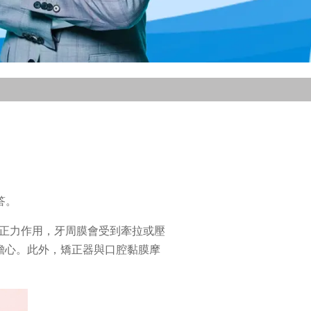
答。
正力作用，牙周膜會受到牽拉或壓
度擔心。此外，矯正器與口腔黏膜摩