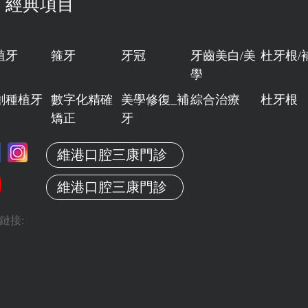
經典項目
植牙
箍牙
牙冠
牙齒美白/美
杜牙根/
學
創種植牙
數字化精確
美學修復_補
綜合治療
杜牙根
矯正
牙
維港口腔三康門診
維港口腔三康門診
鏈接: