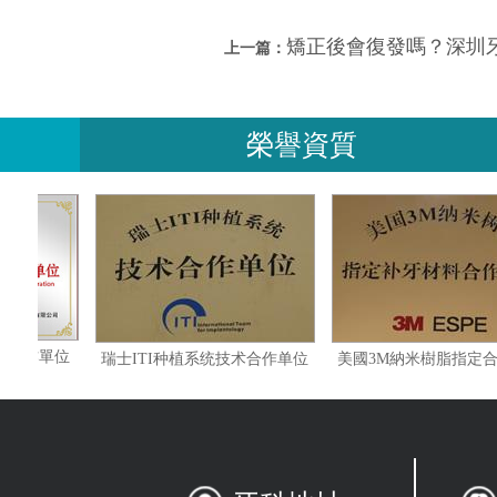
矯正後會復發嗎？深圳
上一篇：
榮譽資質
修復指定合作單位
瑞士ITI种植系统技术合作单位
美國3M納米樹