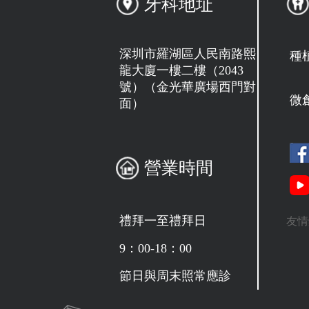
牙科地址
深圳市羅湖區人民南路熙
種
龍大廈一樓二樓（2043
號）（金光華廣場西門對
微
面）
營業時間
禮拜一至禮拜日
友情
9：00-18：00
節日與周末照常應診