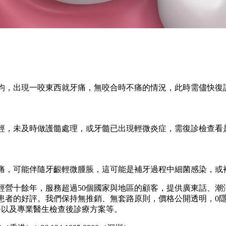
均，出現一咬東西就牙痛，無咬合時不痛的情況，此時需儘快復
經，未及時做護髓處理，或牙髓已出現輕微炎症，需復診檢查看
痛，可能伴隨牙齦輕微腫脹，這可能是補牙過程中細菌感染，或
經營十餘年，服務超過50個國家與地區的顧客，提供廣東話、潮
患者的好評。我們保持無推銷、無套路原則，價格公開透明，0
務以及專業醫生檢查後診療方案等。