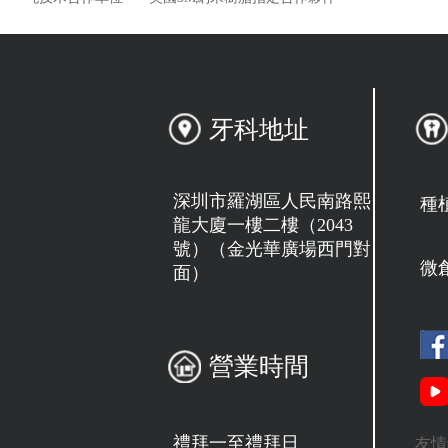
牙科地址
深圳市羅湖區人民南路熙
種
龍大廈一樓二樓（2043
號）（金光華廣場西門對
微
面）
營業時間
禮拜一至禮拜日
友情