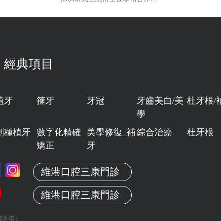
經典項目
植牙
箍牙
牙冠
牙齒美白/美
杜牙根/
學
創種植牙
數字化精確
美學修復_補
綜合治療
杜牙根
矯正
牙
維港口腔三康門診
維港口腔三康門診
鏈接: