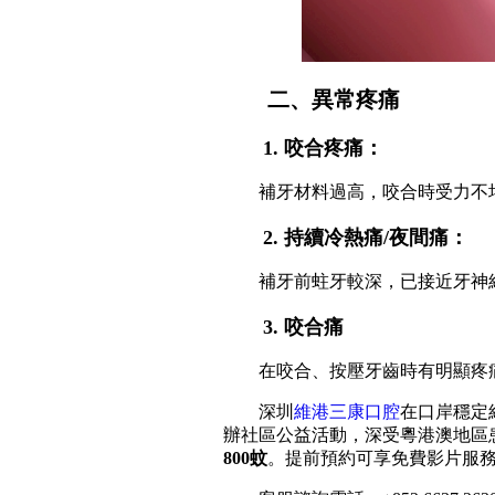
二、異常疼痛
1. 咬合疼痛：
補牙材料過高，咬合時受力不
2. 持續冷熱痛/夜間痛：
補牙前蛀牙較深，已接近牙神
3. 咬合痛
在咬合、按壓牙齒時有明顯疼
深圳
維港三康口腔
在口岸穩定
辦社區公益活動，深受粵港澳地區
800蚊
。提前預約可享免費影片服