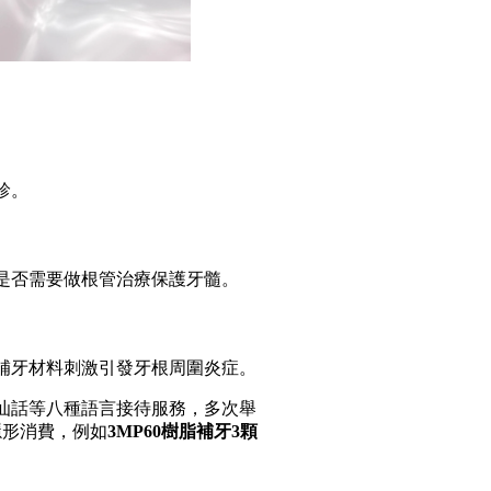
診。
是否需要做根管治療保護牙髓。
補牙材料刺激引發牙根周圍炎症。
汕話等八種語言接待服務，多次舉
隱形消費，例如
3MP60樹脂補牙3顆