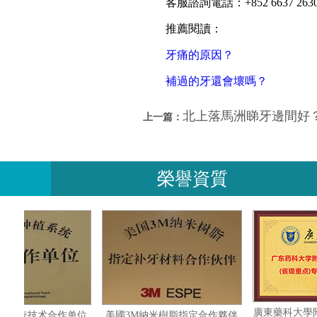
客服諮詢電話：+852 6637 2630
推薦閱讀：
牙痛的原因？
補過的牙還會壞嗎？
北上落馬洲睇牙邊間好
上一篇：
榮譽資質
瑞士ITI种植系统技术合作单位
美國3M納米樹脂指定合作夥伴