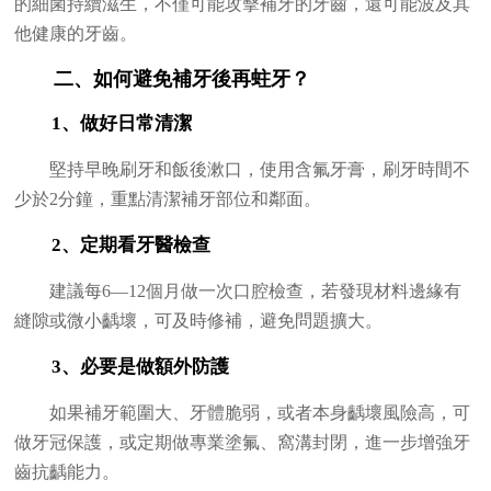
的細菌持續滋生，不僅可能攻擊補牙的牙齒，還可能波及其
他健康的牙齒。
二、如何避免補牙後再蛀牙？
1、做好日常清潔
堅持早晚刷牙和飯後漱口，使用含氟牙膏，刷牙時間不
少於2分鐘，重點清潔補牙部位和鄰面。
2、定期看牙醫檢查
建議每6—12個月做一次口腔檢查，若發現材料邊緣有
縫隙或微小齲壞，可及時修補，避免問題擴大。
3、必要是做額外防護
如果補牙範圍大、牙體脆弱，或者本身齲壞風險高，可
做牙冠保護，或定期做專業塗氟、窩溝封閉，進一步增強牙
齒抗齲能力。