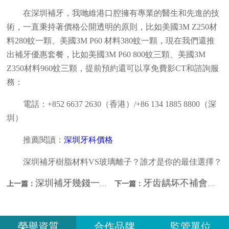
在深圳補牙，我哋維港口腔擁有專業的醫生和先進的技
術，一直秉持著價格公開透明的原則，比如美國3M Z250材
料280蚊一顆、美國3M P60 材料380蚊一顆，現在我們還推
出補牙優惠套餐，比如美國3M P60 800蚊三顆、美國3M
Z350材料960蚊三顆，提前預約還可以享免費影CT和諮詢服
務：
電話：+852 6637 2630（香港）/+86 134 1885 8800（深
圳）
推薦閱讀：
深圳牙科價格
深圳補牙樹脂材料VS玻璃離子？誰才是你的最佳選擇？
深圳補牙幾錢一顆？深圳睇牙邊間好？
牙齿龋坏不補會怎樣？深圳補牙價錢？
上一篇：
下一篇：
榮譽資質
合作品牌
監管單位