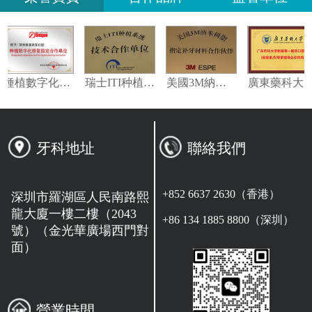
伴
種植數字化修復指定合作單位
瑞士ITI种植系统技术合作单位
美國3M納米樹脂指定合作夥伴
牙科地址
聯絡我們
+852 6637 2630（香港）
深圳市羅湖區人民南路熙
龍大廈一樓二樓（2043
+86 134 1885 8800（深圳）
號）（金光華廣場西門對
面）
營業時間