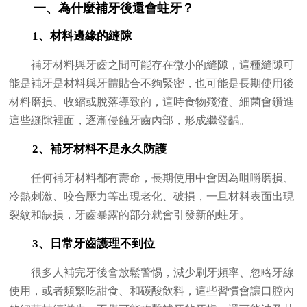
一、為什麼補牙後還會蛀牙？
1、材料邊緣的縫隙
補牙材料與牙齒之間可能存在微小的縫隙，這種縫隙可
能是補牙是材料與牙體貼合不夠緊密，也可能是長期使用後
材料磨損、收縮或脫落導致的，這時食物殘渣、細菌會鑽進
這些縫隙裡面，逐漸侵蝕牙齒內部，形成繼發齲。
2、補牙材料不是永久防護
任何補牙材料都有壽命，長期使用中會因為咀嚼磨損、
冷熱刺激、咬合壓力等出現老化、破損，一旦材料表面出現
裂紋和缺損，牙齒暴露的部分就會引發新的蛀牙。
3、日常牙齒護理不到位
很多人補完牙後會放鬆警惕，減少刷牙頻率、忽略牙線
使用，或者頻繁吃甜食、和碳酸飲料，這些習慣會讓口腔內