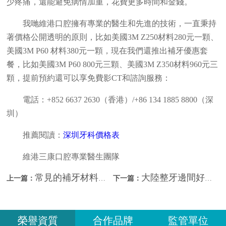
少疼痛，還能避免病情加重，花費更多時間和金錢。
我哋維港口腔擁有專業的醫生和先進的技術，一直秉持
著價格公開透明的原則，比如美國3M Z250材料280元一顆、
美國3M P60 材料380元一顆，現在我們還推出補牙優惠套
餐，比如美國3M P60 800元三顆、美國3M Z350材料960元三
顆，提前預約還可以享免費影CT和諮詢服務：
電話：+852 6637 2630（香港）/+86 134 1885 8800（深
圳）
推薦閱讀：
深圳牙科價格表
維港三康口腔專業醫生團隊
常見的補牙材料？港人上深圳看牙推薦？
大陸整牙邊間好？深圳補牙價錢？
上一篇：
下一篇：
榮譽資質
合作品牌
監管單位