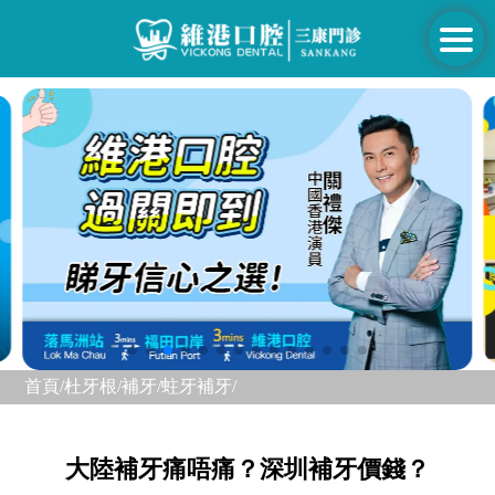
首頁/
杜牙根/補牙/
蛀牙補牙/
大陸補牙痛唔痛？深圳補牙價錢？