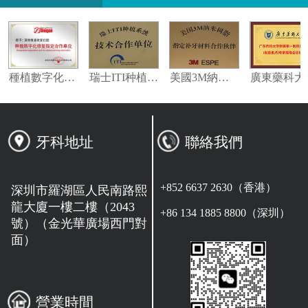
指定合作夥伴
種植數字化修復指定合作單位
瑞士ITI种植系统技术合作单位
美國3M納米樹脂指定合作夥伴
牙科地址
聯絡我們
+852 6637 2630（香港）
深圳市羅湖區人民南路熙
龍大廈一樓二樓（2043
+86 134 1885 8800（深圳）
號）（金光華廣場西門對
面）
營業時間