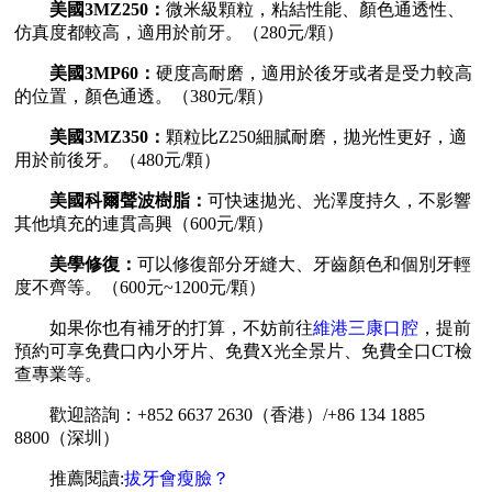
美國3MZ250：
微米級顆粒，粘結性能、顏色通透性、
仿真度都較高，適用於前牙。（280元/顆）
美國3MP60：
硬度高耐磨，適用於後牙或者是受力較高
的位置，顏色通透。（380元/顆）
美國3MZ350：
顆粒比Z250細膩耐磨，拋光性更好，適
用於前後牙。（480元/顆）
美國科爾聲波樹脂：
可快速拋光、光澤度持久，不影響
其他填充的連貫高興（600元/顆）
美學修復：
可以修復部分牙縫大、牙齒顏色和個別牙輕
度不齊等。（600元~1200元/顆）
如果你也有補牙的打算，不妨前往
維港三康口腔
，提前
預約可享免費口內小牙片、免費X光全景片、免費全口CT檢
查專業等。
歡迎諮詢：+852 6637 2630（香港）/+86 134 1885
8800（深圳）
推薦閱讀:
拔牙會瘦臉？