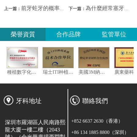
前牙蛀牙的概率為什麼比後牙小？深圳補牙多少錢？
為什麼經常塞牙容易蛀牙？深圳補牙多少錢？
上一篇：
下一篇：
榮譽資質
合作品牌
監管單位
義獲嘉偉瓦特登指定合作夥伴
種植數字化修復指定合作單位
瑞士ITI种植系统技术合作单位
美國3M納米樹脂指定合作夥伴
牙科地址
聯絡我們
+852 6637 2630（香港）
深圳市羅湖區人民南路熙
龍大廈一樓二樓（2043
+86 134 1885 8800（深圳）
號）（金光華廣場西門對