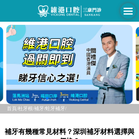
首頁/
杜牙根/補牙/
蛀牙補牙/
補牙有幾種常見材料？深圳補牙材料選擇與