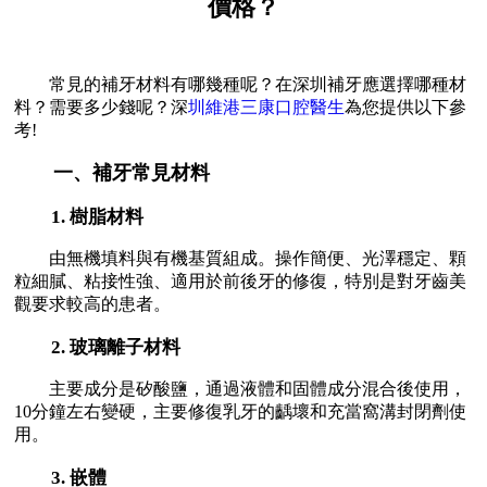
價格？
常見的補牙材料有哪幾種呢？在深圳補牙應選擇哪種材
料？需要多少錢呢？深
圳維港三康口腔醫生
為您提供以下參
考!
一、補牙常見材料
1. 樹脂材料
由無機填料與有機基質組成。操作簡便、光澤穩定、顆
粒細膩、粘接性強、適用於前後牙的修復，特別是對牙齒美
觀要求較高的患者。
2. 玻璃離子材料
主要成分是矽酸鹽，通過液體和固體成分混合後使用，
10分鐘左右變硬，主要修復乳牙的齲壞和充當窩溝封閉劑使
用。
3. 嵌體