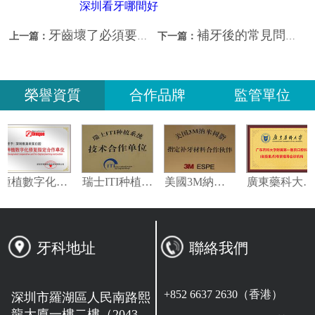
深圳看牙哪間好
牙齒壞了必須要拔嗎？深圳拔牙哪間好？
補牙後的常見問題？深圳補牙幾錢？
上一篇：
下一篇：
榮譽資質
合作品牌
監管單位
種植數字化修復指定合作單位
瑞士ITI种植系统技术合作单位
美國3M納米樹脂指定合作夥伴
廣東藥
牙科地址
聯絡我們
+852 6637 2630（香港）
深圳市羅湖區人民南路熙
龍大廈一樓二樓（2043