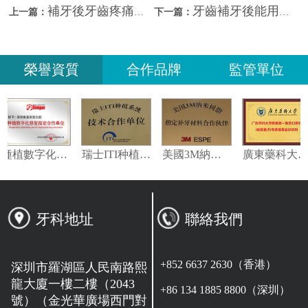
補牙後牙齒疼痛點解決？深圳補牙有無質保？
牙齒補牙後能用幾耐？深圳牙醫教你「延長壽命」
上一篇：
下一篇：
榮譽資質
合作品牌
監管單位
種植數字化修復指定合作單位
瑞士ITI种植系统技术合作单位
美國3M納米樹脂指定合作夥伴
牙科地址
聯絡我們
+852 6637 2630（香港）
深圳市羅湖區人民南路熙
龍大廈一樓二樓（2043
+86 134 1885 8800（深圳）
號）（金光華廣場西門對