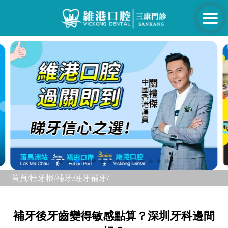
首頁/
杜牙根/補牙/
蛀牙補牙/
補牙後牙齒變得敏感點算？深圳牙科邊間