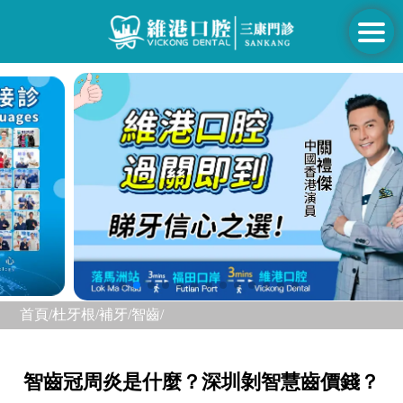
首頁/
杜牙根/補牙/
智齒/
智齒冠周炎是什麼？深圳剝智慧齒價錢？