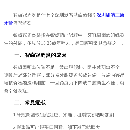
智齒冠周炎是什麼？深圳剝智慧齒價錢？
深圳維港三康
牙醫
為您解答：
智齒冠周炎是指在智齒萌出過程中，牙冠周圍軟組織發
生的炎症，多見於18-25歲年輕人，是口腔科常見急症之一。
一、智齒冠周炎的成因
智齒因萌出位置不足，常出現傾斜、阻生或萌出不全，
導致牙冠部分暴露，部分被牙齦覆蓋形成盲袋。盲袋內容易
堆積食物殘渣和細菌，一旦免疫力下降或口腔衛生不佳，就
會引發炎症。
二、常見症狀
1.牙冠周圍軟組織紅腫、疼痛，咀嚼或吞咽時加劇
2.嚴重時可出現張口困難、頜下淋巴結腫大