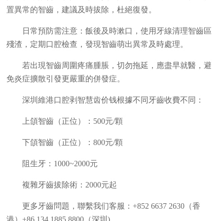
置異常的智齒，建議及時拔除，杜絕復發。
日常預防需注意：飯後及時漱口，使用牙線清理智齒區
殘渣，定期口腔檢查，發現智齒萌出異常及時處理。
若出現智齒周圍疼痛腫脹，切勿拖延，應盡早就醫，避
免炎症擴散引發更嚴重的併發症。
深圳維港口腔剥智慧齿价钱根據不同牙齒收費不同：
上頜智齒（正位）：500元/顆
下頜智齒（正位）：800元/顆
阻生牙：1000~2000元
複雜牙齒拔除術：2000元起
更多牙齒問題，聯繫我们客服：+852 6637 2630（香
港）+86 134 1885 8800（深圳)