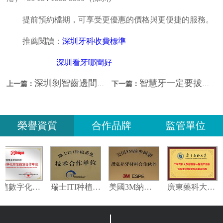
提前預約檔期，可享受更優惠的價格與更便捷的服務。
推薦閱讀：
深圳牙科收費標準
深圳看牙哪間好
深圳剝智齒邊間牙科比較好？深圳拔牙收費？
智慧牙一定要拔除嗎？北上拔牙價錢？
上一篇：
下一篇：
榮譽資質
合作品牌
監管單位
種植數字化修復指定合作單位
瑞士ITI种植系统技术合作单位
美國3M納米樹脂指定合作夥伴
廣東藥科大學附屬第一醫院專家指導會診機构