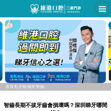
首頁/
杜牙根/補牙/
智齒/
智齒長期不拔牙齒會損壞嗎？深圳睇牙哪間