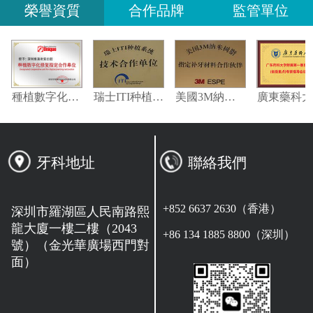
榮譽資質
合作品牌
監管單位
嘉偉瓦特登指定合作夥伴
種植數字化修復指定合作單位
瑞士ITI种植系统技术合作单位
美國3M納米樹脂指定合作夥伴
牙科地址
聯絡我們
+852 6637 2630（香港）
深圳市羅湖區人民南路熙
龍大廈一樓二樓（2043
+86 134 1885 8800（深圳）
號）（金光華廣場西門對
面）