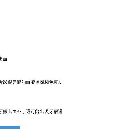
出血。
會影響牙齦的血液迴圈和免疫功
牙齦出血外，還可能出現牙齦退