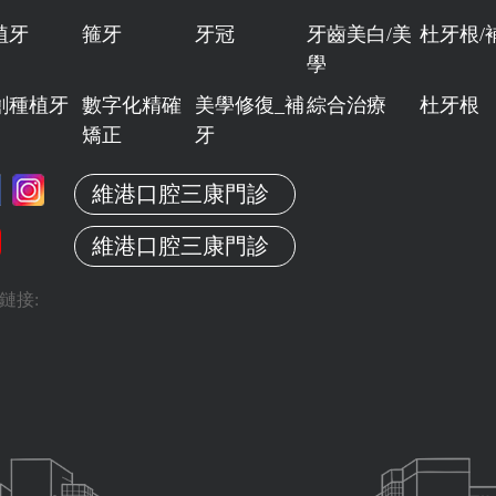
植牙
箍牙
牙冠
牙齒美白/美
杜牙根/
學
創種植牙
數字化精確
美學修復_補
綜合治療
杜牙根
矯正
牙
維港口腔三康門診
維港口腔三康門診
鏈接: