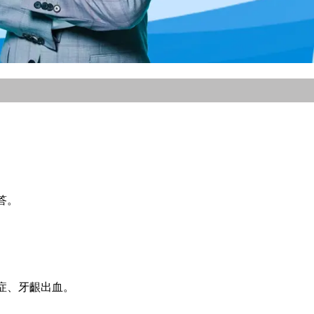
答。
症、牙齦出血。