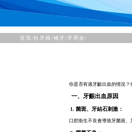
首頁/
杜牙根/補牙/
牙周炎/
你是否有過牙齦出血的情況？
一、牙齦出血原因
1. 菌斑、牙結石刺激：
口腔衛生不良會導致牙菌斑、