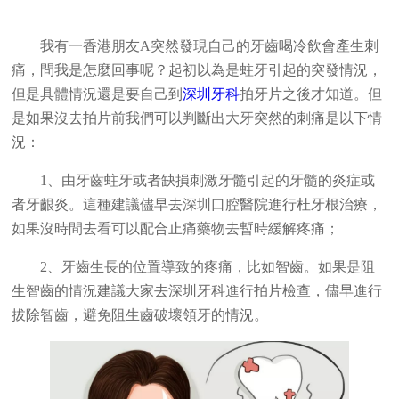
我有一香港朋友
A
突然發現自己的牙齒喝冷飲會產生刺
痛，問我是怎麼回事呢？起初以為是蛀牙引起的突發情況，
但是具體情況還是要自己到
深圳牙科
拍牙片之後才知道。但
是如果沒去拍片前我們可以判斷出大牙突然的刺痛是以下情
況：
1、由牙齒蛀牙或者缺損刺激牙髓引起的牙髓的炎症或
者牙齦炎。這種建議儘早去深圳口腔醫院進行杜牙根治療，
如果沒時間去看可以配合止痛藥物去暫時緩解疼痛；
2、牙齒生長的位置導致的疼痛，比如智齒。如果是阻
生智齒的情況建議大家去深圳牙科進行拍片檢查，儘早進行
拔除智齒，避免阻生齒破壞領牙的情況。