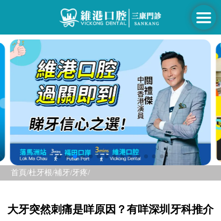
首頁/
杜牙根/補牙/
牙疼/
大牙突然刺痛是咩原因？有咩深圳牙科推介