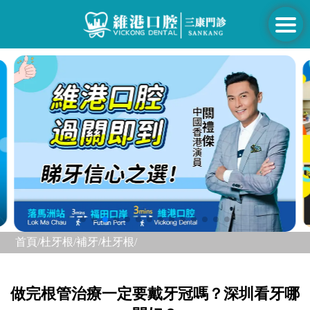
首頁/
杜牙根/補牙/
杜牙根/
做完根管治療一定要戴牙冠嗎？深圳看牙哪