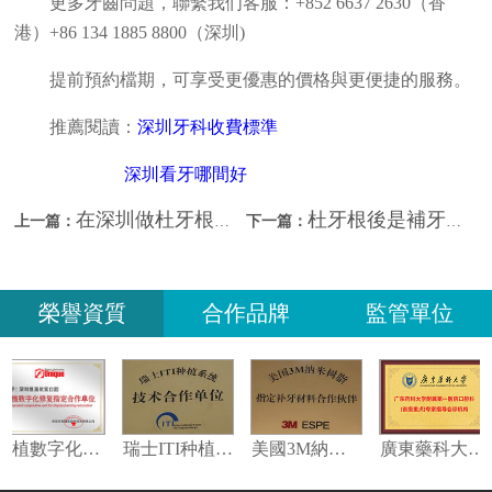
更多牙齒問題，聯繫我们客服：+852 6637 2630（香
港）+86 134 1885 8800（深圳)
提前預約檔期，可享受更優惠的價格與更便捷的服務。
推薦閱讀：
深圳牙科收費標準
深圳看牙哪間好
在深圳做杜牙根幾錢？深圳牙科推薦？
杜牙根後是補牙還是做牙冠？深圳看牙哪間好？
上一篇：
下一篇：
榮譽資質
合作品牌
監管單位
種植數字化修復指定合作單位
瑞士ITI种植系统技术合作单位
美國3M納米樹脂指定合作夥伴
廣東藥科大