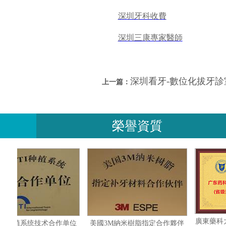
深圳牙科收費
深圳三康專家醫師
深圳看牙-數位化拔牙診
上一篇：
榮譽資質
瑞士ITI种植系统技术合作单位
美國3M納米樹脂指定合作夥伴