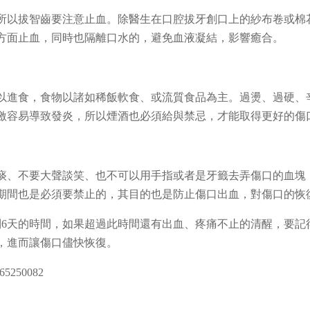
所以拔智齒要注意止血。除醫生在口腔拔牙創口上的紗布卷或棉
一方面止血，同時也隔離口水的，避免血液凝結，影響癒合。
以進食，食物以諸如稀飯軟食、或流質食品為主。過燙、過硬、
激容易導致發炎，所以煙酒也必須給與禁忌，才能取得更好的傷
痰、不要大聲談笑、也不可以用手指或者是牙籤去弄傷口的血塊
期間也是必須要禁止的，其目的也是防止傷口出血，對傷口的恢
到6天的時間，如果超過此時間還有出血、疼痛不止的清醒，要記
，進而讓傷口儘快恢復。
250082