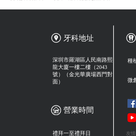
牙科地址
深圳市羅湖區人民南路熙
種
龍大廈一樓二樓（2043
號）（金光華廣場西門對
微
面）
營業時間
禮拜一至禮拜日
友情