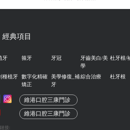
經典項目
植牙
箍牙
牙冠
牙齒美白/美
杜牙根/
學
創種植牙
數字化精確
美學修復_補
綜合治療
杜牙根
矯正
牙
維港口腔三康門診
維港口腔三康門診
鏈接: