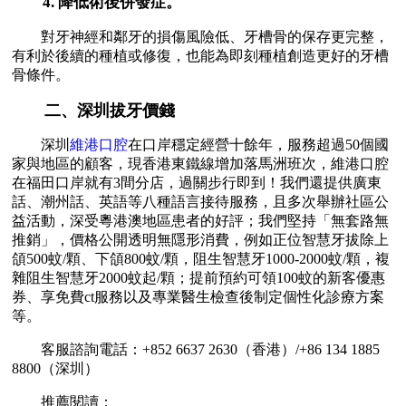
4. 降低術後併發症。
對牙神經和鄰牙的損傷風險低、牙槽骨的保存更完整，
有利於後續的種植或修復，也能為即刻種植創造更好的牙槽
骨條件。
二、深圳拔牙價錢
深圳
維港口腔
在口岸穩定經營十餘年，服務超過50個國
家與地區的顧客，現香港東鐵線增加落馬洲班次，維港口腔
在福田口岸就有3間分店，過關步行即到！我們還提供廣東
話、潮州話、英語等八種語言接待服務，且多次舉辦社區公
益活動，深受粵港澳地區患者的好評；我們堅持「無套路無
推銷」，價格公開透明無隱形消費，例如正位智慧牙拔除上
頜500蚊/顆、下頜800蚊/顆，阻生智慧牙1000-2000蚊/顆，複
雜阻生智慧牙2000蚊起/顆；提前預約可領100蚊的新客優惠
券、享免費ct服務以及專業醫生檢查後制定個性化診療方案
等。
客服諮詢電話：+852 6637 2630（香港）/+86 134 1885
8800（深圳）
推薦閱讀：