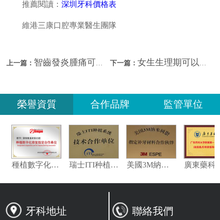
推薦閱讀：
深圳牙科價格表
維港三康口腔專業醫生團隊
智齒發炎腫痛可以拔牙嗎？深圳維港牙科拔牙收費？
女生生理期可以拔智齒嗎？深圳拔智齒邊間好？
上一篇：
下一篇：
榮譽資質
合作品牌
監管單位
義獲嘉偉瓦特登指定合作夥伴
種植數字化修復指定合作單位
瑞士ITI种植系统技术合作单位
美國3M納米樹脂指定合作夥伴
牙科地址
聯絡我們