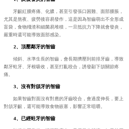
牙齦紅腫疼痛、化膿，甚至引發張口困難、面部腫脹，
尤其是熬夜、疲勞後容易發作，這是因為智齒萌出不全形成
盲袋，食物殘渣和細菌易堆積，一旦抵抗力下降就會發炎，
嚴重時還可能導致面部感染。
2、頂壓鄰牙的智齒
傾斜、水準生長的智齒，會長期擠壓到前排牙齒，導致
鄰牙蛀牙、牙根吸收，甚至打亂咬合，誘發顳下頜關節疼
痛。
3、沒有對頜牙的智齒
如果智齒對面沒有對應的牙齒咬合，會過度伸長，要上
對頜牙齦，還可能導致食物嵌塞，影響正常咀嚼。
4、已經蛀牙的智齒