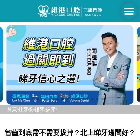
首頁/
杜牙根/補牙/
拔牙/
智齒到底需不需要拔掉？北上睇牙邊間好？