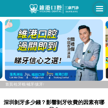
首頁/
杜牙根/補牙/
拔牙/
深圳剝牙多少錢？影響剝牙收費的因素有哪