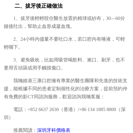
二、拔牙後正確做法
1、拔牙後輕輕咬住醫生放置的棉球或紗布，30—60分
鐘後吐出，幫助止血形成凝血塊。
2、24小時內儘量不要吐口水，若口腔內有唾液，可輕
輕咽下。
3、避免吸吮，比如用吸管喝飲料、漱口、刷牙，也不
要用舌頭舔或用手觸摸傷口。
我哋維港三康口腔擁有專業的醫生團隊和先進的技術支
援，能根據不同的患者定制個性化的治療方案，提前預約仲
有免費的影CT同諮詢服務，歡迎諮詢我哋客服：
電話：+852 6637 2630（香港）/+86 134 1885 8800（深
圳）
推薦閱讀：
深圳牙科價格表