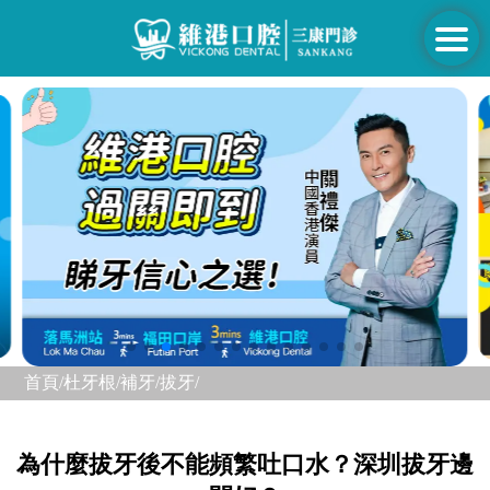
首頁/
杜牙根/補牙/
拔牙/
為什麼拔牙後不能頻繁吐口水？深圳拔牙邊