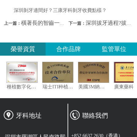
深圳剝牙邊間好？三康牙科剝牙收費點樣？
橫著長的智齒一定要拔掉嗎？深圳拔牙幾錢？
深圳拔牙過程?拔牙前後需注意什麼？
上一篇：
下一篇：
榮譽資質
合作品牌
監管單位
義獲嘉偉瓦特登指定合作夥伴
種植數字化修復指定合作單位
瑞士ITI种植系统技术合作单位
美國3M納米樹脂指定合作夥伴
牙科地址
聯絡我們
+852 6637 2630（香港）
深圳市羅湖區人民南路熙