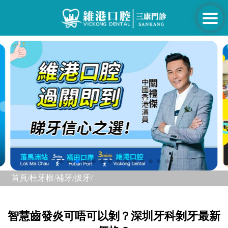
首頁/
杜牙根/補牙/
拔牙/
智慧齒發炎可唔可以剝？深圳牙科剝牙最新