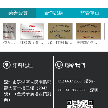
榮譽資質
合作品牌
監管單位
義獲嘉偉瓦特登指定合作夥伴
種植數字化修復指定合作單位
瑞士ITI种植系统技术合作单位
美國3M納米樹脂指定合作夥伴
牙科地址
聯絡我們
+852 6637 2630（香港）
深圳市羅湖區人民南路熙
龍大廈一樓二樓（2043
+86 134 1885 8800（深圳）
號）（金光華廣場西門對
面）