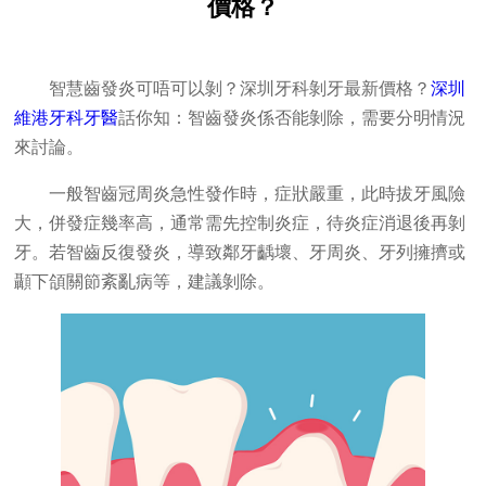
價格？
智慧齒發炎可唔可以剝？深圳牙科剝牙最新價格？
深圳
維港牙科牙醫
話你知：智齒發炎係否能剝除，需要分明情況
來討論。
一般智齒冠周炎急性發作時，症狀嚴重，此時拔牙風險
大，併發症幾率高，通常需先控制炎症，待炎症消退後再剝
牙。若智齒反復發炎，導致鄰牙齲壞、牙周炎、牙列擁擠或
顳下頜關節紊亂病等，建議剝除。