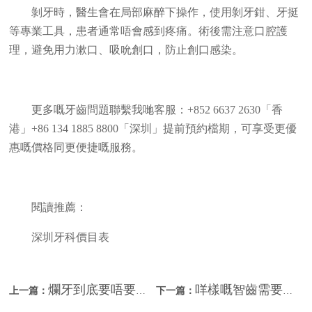
剝牙時，醫生會在局部麻醉下操作，使用剝牙鉗、牙挺
等專業工具，患者通常唔會感到疼痛。術後需注意口腔護
理，避免用力漱口、吸吮創口，防止創口感染。
更多嘅牙齒問題聯繫我哋客服：+852 6637 2630「香
港」+86 134 1885 8800「深圳」提前預約檔期，可享受更優
惠嘅價格同更便捷嘅服務。
閱讀推薦：
深圳牙科價目表
爛牙到底要唔要剝？深圳維港牙科剝牙收費？
咩樣嘅智齒需要剝除？深圳牙科剝牙收費？
上一篇：
下一篇：