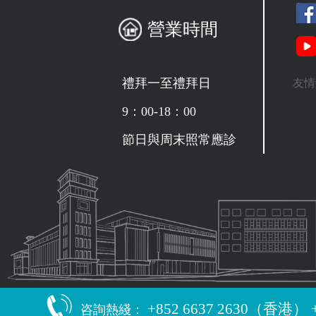
營業時間
禮拜一至禮拜日
友情
9：00-18：00
節日與周末照常應診
+852 6637 2630（香港） 
咨詢熱綫：