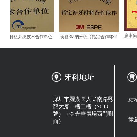
位
瑞士ITI种植系统技术合作单位
美國3M納米樹脂指定合作夥伴
牙科地址
深圳市羅湖區人民南路熙
種
龍大廈一樓二樓（2043
號）（金光華廣場西門對
微
面）