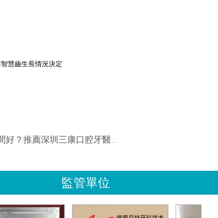
據智慧齒生長情況決定
推薦深圳三康口腔牙醫的優秀拔牙技術
監管單位