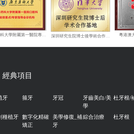
廣東藥科大學附屬第一醫院專家指導會診機构
深圳研究生院博士後學術合作基地
經典項目
植牙
箍牙
牙冠
牙齒美白/美
杜牙根/
學
創種植牙
數字化精確
美學修復_補
綜合治療
杜牙根
矯正
牙